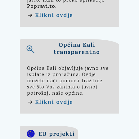
javite nam to preko aplikacije
Popravi.to
.
Klikni ovdje
➔
Općina Kali
transparentno
Općina Kali objavljuje javno sve
isplate iz proračuna. Ovdje
možete naći pomoću tražilice
sve što Vas zanima o javnoj
potrošnji naše općine.
Klikni ovdje
➔
EU projekti