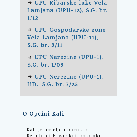
UPU Ribarske luke Vela
➔
Lamjana (UPU-12), S.G. br.
1/12
UPU Gospodarske zone
➔
Vela Lamjana (UPU-11),
S.G. br. 2/11
UPU Nerezine (UPU-1),
➔
S.G. br. 1/08
UPU Nerezine (UPU-1),
➔
IiD., S.G. br. 7/25
O Općini Kali
Kali je naselje i općina u
Republici Hrvatskoj, na otoku