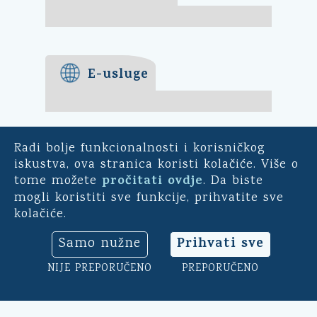
E-usluge
Radi bolje funkcionalnosti i korisničkog
E-demokracija
iskustva, ova stranica koristi kolačiće. Više o
pročitati ovdje
tome možete
. Da biste
Za mještane Općine Kali -
mogli koristiti sve funkcije, prihvatite sve
uključite se u ankete o
kolačiće.
pitanjima bitnim za našu
općinu. Sudjelujte u
Prihvati sve
Samo nužne
savjetodavnim e-referendumima.
Osim toga, na ovoj aplikaciji
NIJE PREPORUČENO
PREPORUČENO
možete ocijeniti rad općinskog
načelnika, vijeća i uprave.
Klikni ovdje
➔