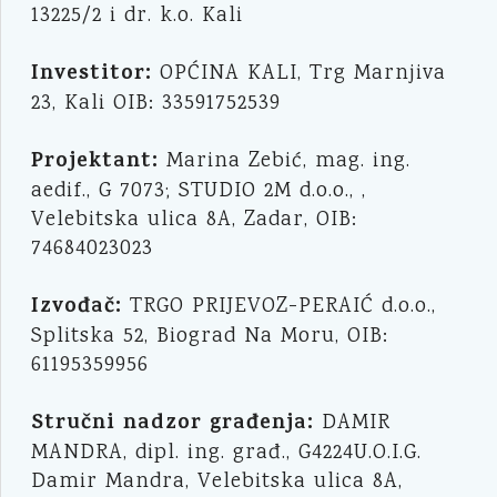
13225/2 i dr. k.o. Kali
Investitor:
OPĆINA KALI, Trg Marnjiva
23, Kali OIB: 33591752539
Projektant:
Marina Zebić, mag. ing.
aedif., G 7073; STUDIO 2M d.o.o., ,
Velebitska ulica 8A, Zadar, OIB:
74684023023
Izvođač:
TRGO PRIJEVOZ-PERAIĆ d.o.o.,
Splitska 52, Biograd Na Moru, OIB:
61195359956
Stručni nadzor građenja:
DAMIR
MANDRA, dipl. ing. građ., G4224U.O.I.G.
Damir Mandra, Velebitska ulica 8A,