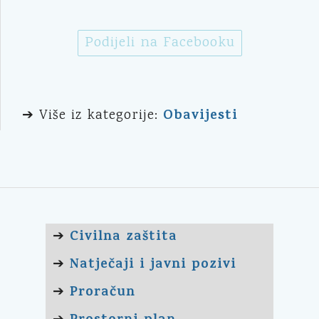
Podijeli na Facebooku
Obavijesti
➔ Više iz kategorije:
Civilna zaštita
➔
Natječaji i javni pozivi
➔
Proračun
➔