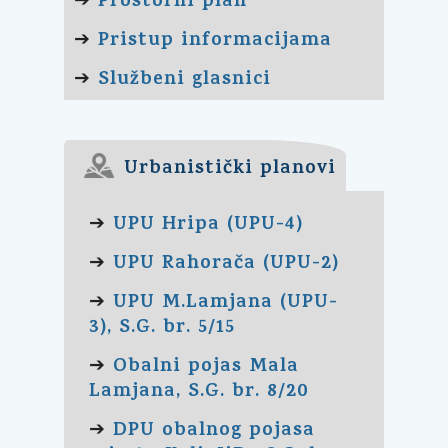
Prostorni plan
➔
Pristup informacijama
➔
Službeni glasnici
➔
Urbanistički planovi
UPU Hripa (UPU-4)
➔
UPU Rahorača (UPU-2)
➔
UPU M.Lamjana (UPU-
➔
3), S.G. br. 5/15
Obalni pojas Mala
➔
Lamjana, S.G. br. 8/20
DPU obalnog pojasa
➔