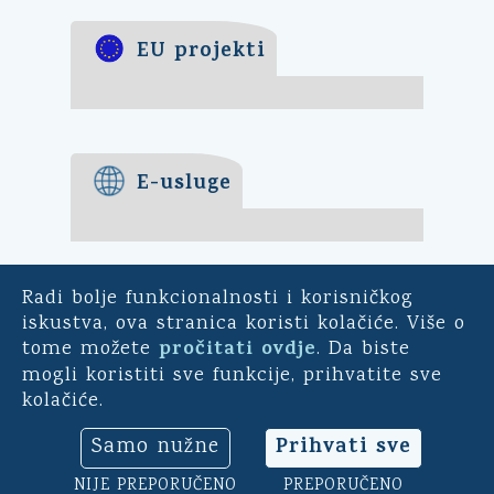
EU projekti
E-usluge
Radi bolje funkcionalnosti i korisničkog
E-demokracija
iskustva, ova stranica koristi kolačiće. Više o
pročitati ovdje
tome možete
. Da biste
Za mještane Općine Kali -
mogli koristiti sve funkcije, prihvatite sve
uključite se u ankete o
kolačiće.
pitanjima bitnim za našu
općinu. Sudjelujte u
Prihvati sve
Samo nužne
savjetodavnim e-referendumima.
Osim toga, na ovoj aplikaciji
NIJE PREPORUČENO
PREPORUČENO