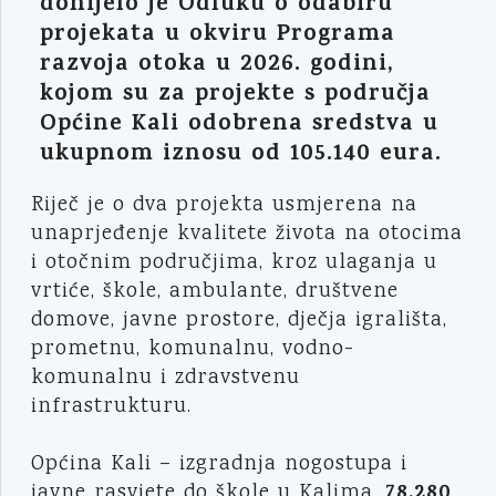
donijelo je Odluku o odabiru
projekata u okviru Programa
razvoja otoka u 2026. godini,
kojom su za projekte s područja
Općine Kali odobrena sredstva u
ukupnom iznosu od 105.140 eura.
Riječ je o dva projekta usmjerena na
unaprjeđenje kvalitete života na otocima
i otočnim područjima, kroz ulaganja u
vrtiće, škole, ambulante, društvene
domove, javne prostore, dječja igrališta,
prometnu, komunalnu, vodno-
komunalnu i zdravstvenu
infrastrukturu.
Općina Kali – izgradnja nogostupa i
78.280
javne rasvjete do škole u Kalima,