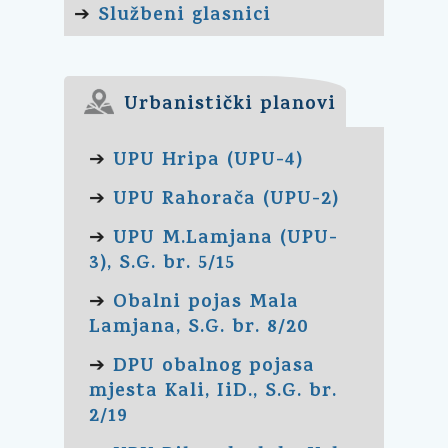
Službeni glasnici
➔
Urbanistički planovi
UPU Hripa (UPU-4)
➔
UPU Rahorača (UPU-2)
➔
UPU M.Lamjana (UPU-
➔
3), S.G. br. 5/15
Obalni pojas Mala
➔
Lamjana, S.G. br. 8/20
DPU obalnog pojasa
➔
mjesta Kali, IiD., S.G. br.
2/19