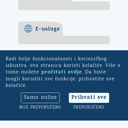
E-usluge
Radi bolje funkcionalnosti i korisničkog
E-demokracija
iskustva, ova stranica koristi kolačiće. Više o
pročitati ovdje
tome možete
. Da biste
Za mještane Općine Kali -
mogli koristiti sve funkcije, prihvatite sve
uključite se u ankete o
kolačiće.
pitanjima bitnim za našu
općinu. Sudjelujte u
Prihvati sve
Samo nužne
savjetodavnim e-referendumima.
Osim toga, na ovoj aplikaciji
NIJE PREPORUČENO
PREPORUČENO
možete ocijeniti rad općinskog
načelnika, vijeća i uprave.
Klikni ovdje
➔