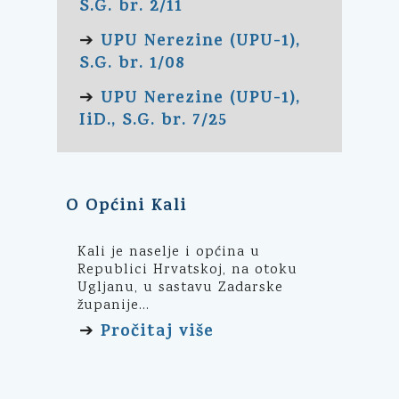
S.G. br. 2/11
UPU Nerezine (UPU-1),
➔
S.G. br. 1/08
UPU Nerezine (UPU-1),
➔
IiD., S.G. br. 7/25
O Općini Kali
Kali je naselje i općina u
Republici Hrvatskoj, na otoku
Ugljanu, u sastavu Zadarske
županije...
Pročitaj više
➔