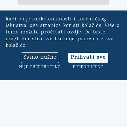
Radi bolje funkcionalnosti i korisničkog
E-demokracija
iskustva, ova stranica koristi kolačiće. Više o
pročitati ovdje
tome možete
. Da biste
Za mještane Općine Kali -
mogli koristiti sve funkcije, prihvatite sve
uključite se u ankete o
kolačiće.
pitanjima bitnim za našu
općinu. Sudjelujte u
Prihvati sve
Samo nužne
savjetodavnim e-referendumima.
Osim toga, na ovoj aplikaciji
NIJE PREPORUČENO
PREPORUČENO
možete ocijeniti rad općinskog
načelnika, vijeća i uprave.
Klikni ovdje
➔