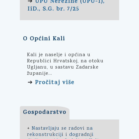
UPU Nerezine (UPU-1),
➔
IiD., S.G. br. 7/25
O Općini Kali
Kali je naselje i općina u
Republici Hrvatskoj, na otoku
Ugljanu, u sastavu Zadarske
županije...
Pročitaj više
➔
Gospodarstvo
+
Nastavljaju se radovi na
rekonstrukciji i dogradnji