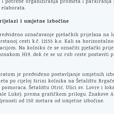
i potrebe organiziranja prometa i parkiranja p
elaborata.
rijelazi i umjetne izbočine
edviđeno označavanje pješačkih prijelaza na lo
rstanoj cesti k.č. 12155 k.o. Kali sa horizontal
ijom. Na kolniku će se označiti pješački prije
znakom H19, dok će se uz rub ceste postaviti 
oratom je predviđeno postavljanje umjetnih izb
ta po cijeloj širini kolnika na Šetalištu Brgače
 pomoraca, Šetalištu Otrić, Ulici sv. Lovre i lok
ale Luke), prema grafičkom prilogu. Znakove A
ljenosti od 150 metara od umjetne izbočine.