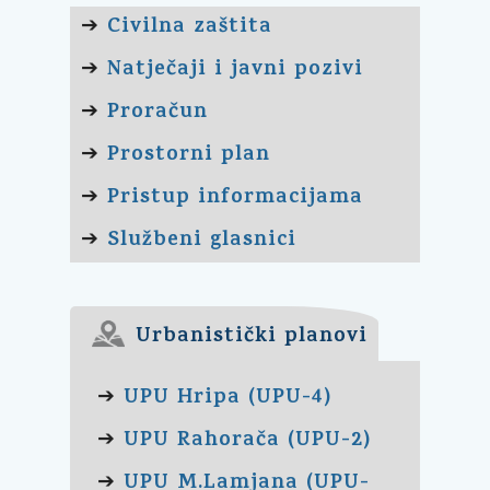
Civilna zaštita
➔
Natječaji i javni pozivi
➔
Proračun
➔
Prostorni plan
➔
Pristup informacijama
➔
Službeni glasnici
➔
Urbanistički planovi
UPU Hripa (UPU-4)
➔
UPU Rahorača (UPU-2)
➔
UPU M.Lamjana (UPU-
➔