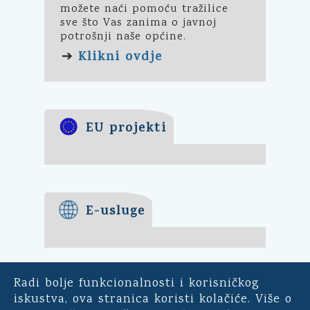
možete naći pomoću tražilice
sve što Vas zanima o javnoj
potrošnji naše općine.
Klikni ovdje
➔
EU projekti
E-usluge
Radi bolje funkcionalnosti i korisničkog
E-demokracija
iskustva, ova stranica koristi kolačiće. Više o