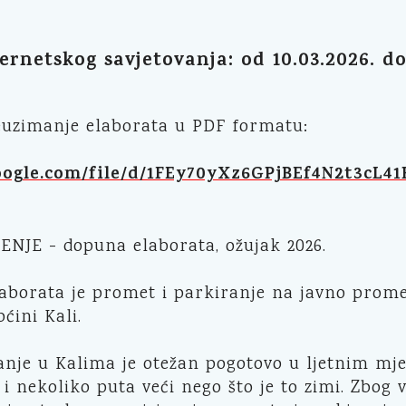
ernetskog savjetovanja: od 10.03.2026. do
euzimanje elaborata u PDF formatu:
google.com/file/d/1FEy70yXz6GPjBEf4N2t3cL4
NJE - dopuna elaborata, ožujak 2026.
aborata je promet i parkiranje na javno prom
ćini Kali.
anje u Kalima je otežan pogotovo u ljetnim mj
i nekoliko puta veći nego što je to zimi. Zbog v