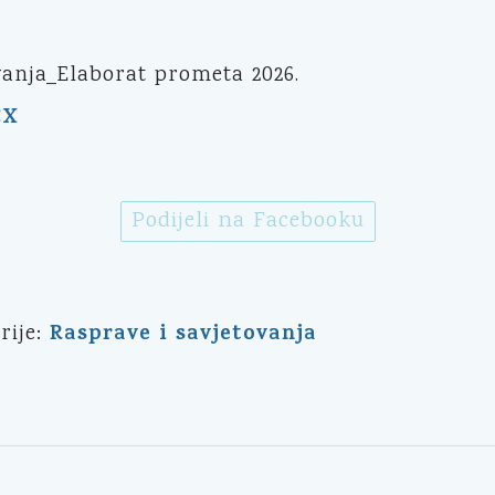
vanja_Elaborat prometa 2026.
CX
Podijeli na Facebooku
Rasprave i savjetovanja
rije: