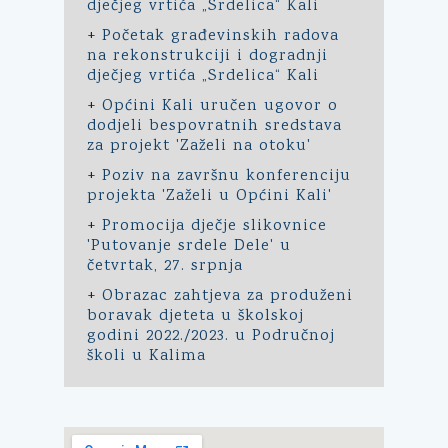
dječjeg vrtića „Srdelica“ Kali
+
Početak građevinskih radova
na rekonstrukciji i dogradnji
dječjeg vrtića „Srdelica“ Kali
+
Općini Kali uručen ugovor o
dodjeli bespovratnih sredstava
za projekt 'Zaželi na otoku'
+
Poziv na završnu konferenciju
projekta 'Zaželi u Općini Kali'
+
Promocija dječje slikovnice
'Putovanje srdele Dele' u
četvrtak, 27. srpnja
+
Obrazac zahtjeva za produženi
boravak djeteta u školskoj
godini 2022./2023. u Područnoj
školi u Kalima