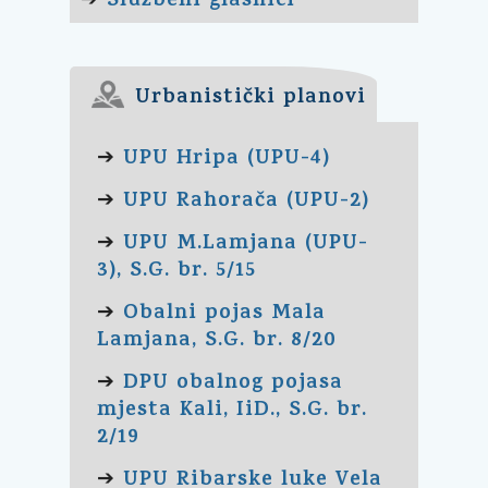
Službeni glasnici
➔
Urbanistički planovi
UPU Hripa (UPU-4)
➔
UPU Rahorača (UPU-2)
➔
UPU M.Lamjana (UPU-
➔
3), S.G. br. 5/15
Obalni pojas Mala
➔
Lamjana, S.G. br. 8/20
DPU obalnog pojasa
➔
mjesta Kali, IiD., S.G. br.
2/19
UPU Ribarske luke Vela
➔