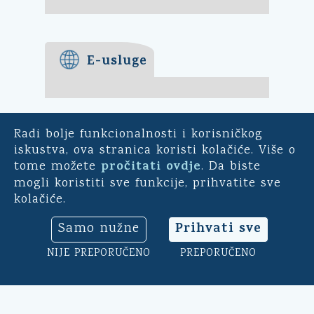
E-usluge
Radi bolje funkcionalnosti i korisničkog
E-demokracija
iskustva, ova stranica koristi kolačiće. Više o
pročitati ovdje
tome možete
. Da biste
Za mještane Općine Kali -
mogli koristiti sve funkcije, prihvatite sve
uključite se u ankete o
kolačiće.
pitanjima bitnim za našu
općinu. Sudjelujte u
Prihvati sve
Samo nužne
savjetodavnim e-referendumima.
Osim toga, na ovoj aplikaciji
NIJE PREPORUČENO
PREPORUČENO
možete ocijeniti rad općinskog
načelnika, vijeća i uprave.
Klikni ovdje
➔