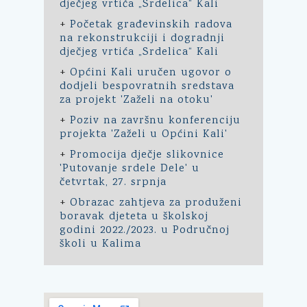
dječjeg vrtića „Srdelica“ Kali
+
Početak građevinskih radova
na rekonstrukciji i dogradnji
dječjeg vrtića „Srdelica“ Kali
+
Općini Kali uručen ugovor o
dodjeli bespovratnih sredstava
za projekt 'Zaželi na otoku'
+
Poziv na završnu konferenciju
projekta 'Zaželi u Općini Kali'
+
Promocija dječje slikovnice
'Putovanje srdele Dele' u
četvrtak, 27. srpnja
+
Obrazac zahtjeva za produženi
boravak djeteta u školskoj
godini 2022./2023. u Područnoj
školi u Kalima