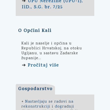
UPU Nerezine (UPU-1),
➔
IiD., S.G. br. 7/25
O Općini Kali
Kali je naselje i općina u
Republici Hrvatskoj, na otoku
Ugljanu, u sastavu Zadarske
županije...
Pročitaj više
➔
Gospodarstvo
+
Nastavljaju se radovi na
rekonstrukciji i dogradnji