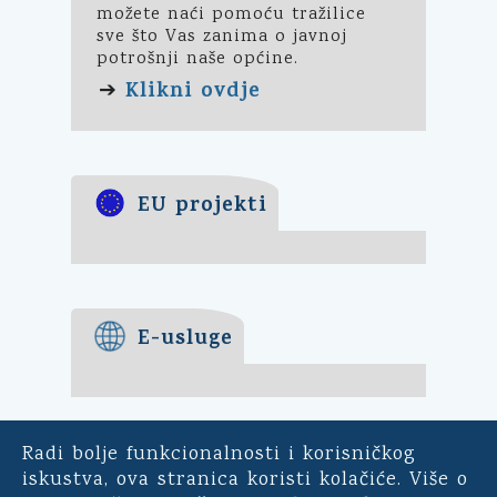
možete naći pomoću tražilice
sve što Vas zanima o javnoj
potrošnji naše općine.
Klikni ovdje
➔
EU projekti
E-usluge
Radi bolje funkcionalnosti i korisničkog
E-demokracija
iskustva, ova stranica koristi kolačiće. Više o