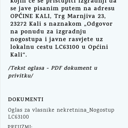
kojih će se pristupiti izgradnji da
se jave pisanim putem na adresu
OPĆINE KALI, Trg Marnjiva 23,
23272 Kali s naznakom „Odgovor
na ponudu za izgradnju
nogostupa i javne rasvjete uz
lokalnu cestu LC63100 u Općini
Kali“.
/Tekst oglasa - PDF dokument u
privitku/
DOKUMENTI
Oglas za vlasnike nekretnina_Nogostup
LC63100
PREUZMI: