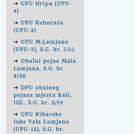
UPU Hripa (UPU-
➔
4)
UPU Rahorača
➔
(UPU-2)
UPU M.Lamjana
➔
(UPU-3), S.G. br. 5/15
Obalni pojas Mala
➔
Lamjana, S.G. br.
8/20
DPU obalnog
➔
pojasa mjesta Kali,
IiD., S.G. br. 2/19
UPU Ribarske
➔
luke Vela Lamjana
(UPU-12), S.G. br.