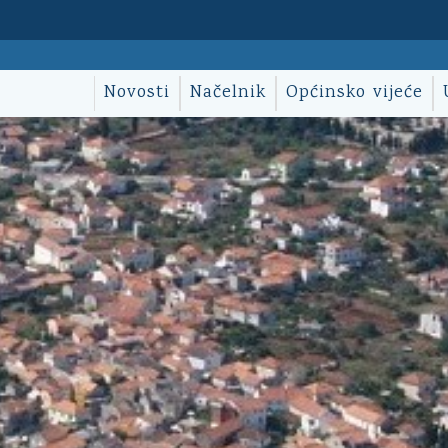
Novosti
Načelnik
Općinsko vijeće