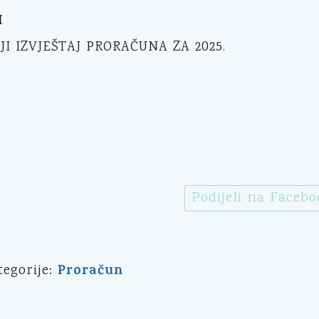
I
I IZVJEŠTAJ PRORAČUNA ZA 2025.
Podijeli na Faceb
Proračun
tegorije: