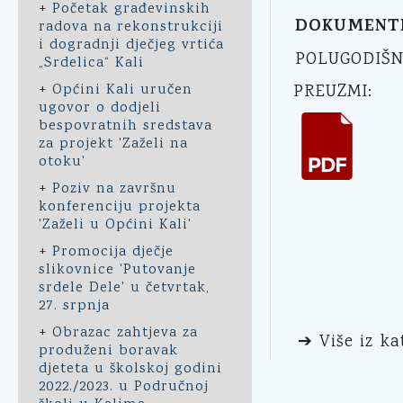
+
Početak građevinskih
DOKUMENT
radova na rekonstrukciji
i dogradnji dječjeg vrtića
POLUGODIŠNJ
„Srdelica“ Kali
+
Općini Kali uručen
PREUZMI:
ugovor o dodjeli
bespovratnih sredstava
za projekt 'Zaželi na
otoku'
+
Poziv na završnu
konferenciju projekta
'Zaželi u Općini Kali'
+
Promocija dječje
slikovnice 'Putovanje
srdele Dele' u četvrtak,
27. srpnja
+
Obrazac zahtjeva za
➔ Više iz ka
produženi boravak
djeteta u školskoj godini
2022./2023. u Područnoj