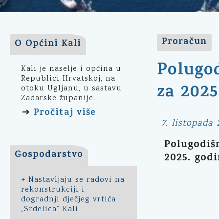
Proračun
O Općini Kali
Polugod
Kali je naselje i općina u
Republici Hrvatskoj, na
za 2025
otoku Ugljanu, u sastavu
Zadarske županije...
Pročitaj više
➔
7. listopada 
Polugodišn
Gospodarstvo
2025. god
+
Nastavljaju se radovi na
rekonstrukciji i
dogradnji dječjeg vrtića
„Srdelica“ Kali