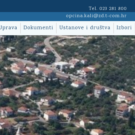
Tel. 023 281 800
opcina.kali@zd.t-com.hr
Uprava
Dokumenti
Ustanove i društva
Izbori