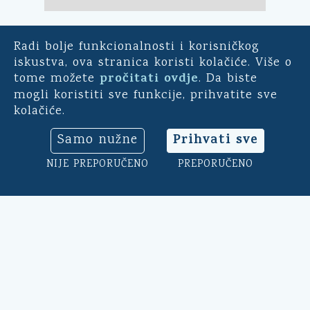
Radi bolje funkcionalnosti i korisničkog
E-demokracija
iskustva, ova stranica koristi kolačiće. Više o
pročitati ovdje
tome možete
. Da biste
Za mještane Općine Kali -
mogli koristiti sve funkcije, prihvatite sve
uključite se u ankete o
kolačiće.
pitanjima bitnim za našu
općinu. Sudjelujte u
Prihvati sve
Samo nužne
savjetodavnim e-referendumima.
Osim toga, na ovoj aplikaciji
NIJE PREPORUČENO
PREPORUČENO
možete ocijeniti rad općinskog
načelnika, vijeća i uprave.
Klikni ovdje
➔