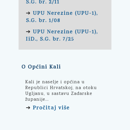
S.G. br. 2/11
UPU Nerezine (UPU-1),
➔
S.G. br. 1/08
UPU Nerezine (UPU-1),
➔
IiD., S.G. br. 7/25
O Općini Kali
Kali je naselje i općina u
Republici Hrvatskoj, na otoku
Ugljanu, u sastavu Zadarske
županije...
Pročitaj više
➔