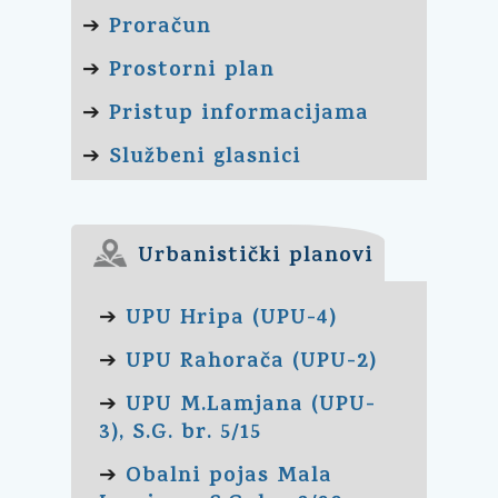
Proračun
➔
Prostorni plan
➔
Pristup informacijama
➔
Službeni glasnici
➔
Urbanistički planovi
UPU Hripa (UPU-4)
➔
UPU Rahorača (UPU-2)
➔
UPU M.Lamjana (UPU-
➔
3), S.G. br. 5/15
Obalni pojas Mala
➔