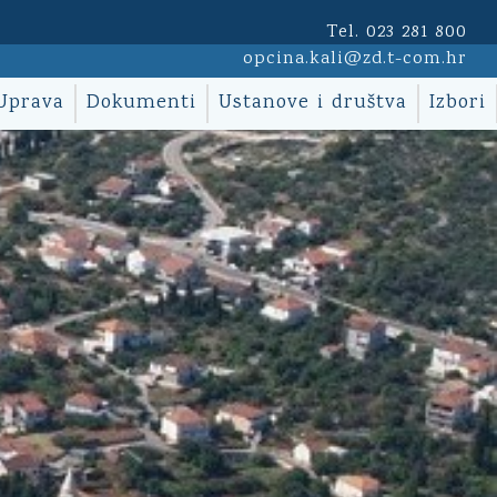
Tel. 023 281 800
opcina.kali@zd.t-com.hr
Uprava
Dokumenti
Ustanove i društva
Izbori