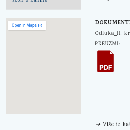
školi u Kalima
DOKUMENT
Odluka_II. k
PREUZMI:
➔ Više iz ka