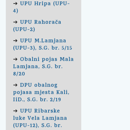
UPU Hripa (UPU-
➔
4)
UPU Rahorača
➔
(UPU-2)
UPU M.Lamjana
➔
(UPU-3), S.G. br. 5/15
Obalni pojas Mala
➔
Lamjana, S.G. br.
8/20
DPU obalnog
➔
pojasa mjesta Kali,
IiD., S.G. br. 2/19
UPU Ribarske
➔
luke Vela Lamjana
(UPU-12), S.G. br.