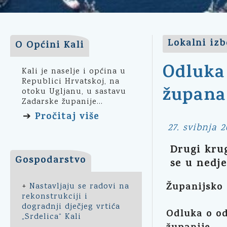
Lokalni izb
O Općini Kali
Odluka 
Kali je naselje i općina u
Republici Hrvatskoj, na
župana
otoku Ugljanu, u sastavu
Zadarske županije...
Pročitaj više
➔
27. svibnja 2
Drugi kru
Gospodarstvo
se u nedjel
Županijsko 
+
Nastavljaju se radovi na
rekonstrukciji i
dogradnji dječjeg vrtića
Odluka o od
„Srdelica“ Kali