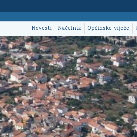
Novosti
Načelnik
Općinsko vijeće