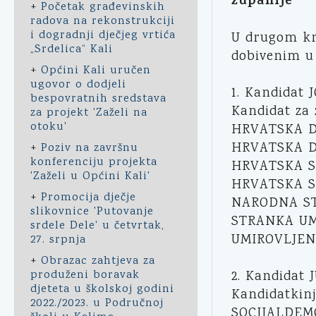
županije
+
Početak građevinskih
radova na rekonstrukciji
i dogradnji dječjeg vrtića
U drugom kru
„Srdelica“ Kali
dobivenim u
+
Općini Kali uručen
ugovor o dodjeli
1. Kandidat 
bespovratnih sredstava
Kandidat za
za projekt 'Zaželi na
otoku'
HRVATSKA D
HRVATSKA 
+
Poziv na završnu
konferenciju projekta
HRVATSKA S
'Zaželi u Općini Kali'
HRVATSKA S
+
Promocija dječje
NARODNA ST
slikovnice 'Putovanje
STRANKA UM
srdele Dele' u četvrtak,
UMIROVLJEN
27. srpnja
+
Obrazac zahtjeva za
produženi boravak
2. Kandidat 
djeteta u školskoj godini
Kandidatkin
2022./2023. u Područnoj
SOCIJALDEM