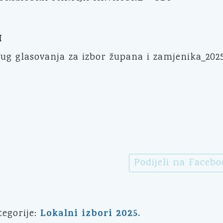
I
rug glasovanja za izbor župana i zamjenika_2025
Podijeli na Faceb
Lokalni izbori 2025.
tegorije: