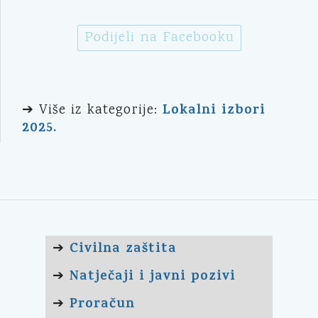
Podijeli na Facebooku
Lokalni izbori
➔ Više iz kategorije:
2025.
Civilna zaštita
➔
Natječaji i javni pozivi
➔
Proračun
➔