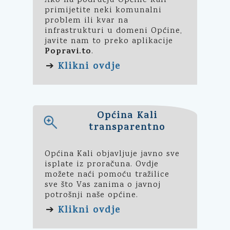
Ako na području Općine Kali
primijetite neki komunalni
problem ili kvar na
infrastrukturi u domeni Općine,
javite nam to preko aplikacije
Popravi.to
.
Klikni ovdje
➔
Općina Kali
transparentno
Općina Kali objavljuje javno sve
isplate iz proračuna. Ovdje
možete naći pomoću tražilice
sve što Vas zanima o javnoj
potrošnji naše općine.
Klikni ovdje
➔