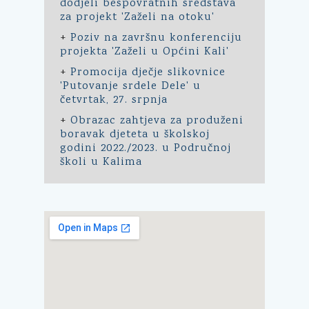
dodjeli bespovratnih sredstava
za projekt 'Zaželi na otoku'
+
Poziv na završnu konferenciju
projekta 'Zaželi u Općini Kali'
+
Promocija dječje slikovnice
'Putovanje srdele Dele' u
četvrtak, 27. srpnja
+
Obrazac zahtjeva za produženi
boravak djeteta u školskoj
godini 2022./2023. u Područnoj
školi u Kalima