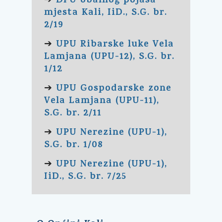
DPU obalnog pojasa
➔
mjesta Kali, IiD., S.G. br.
2/19
UPU Ribarske luke Vela
➔
Lamjana (UPU-12), S.G. br.
1/12
UPU Gospodarske zone
➔
Vela Lamjana (UPU-11),
S.G. br. 2/11
UPU Nerezine (UPU-1),
➔
S.G. br. 1/08
UPU Nerezine (UPU-1),
➔
IiD., S.G. br. 7/25