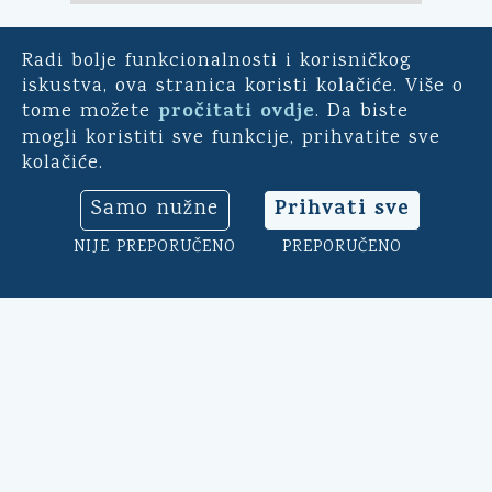
Radi bolje funkcionalnosti i korisničkog
E-demokracija
iskustva, ova stranica koristi kolačiće. Više o
pročitati ovdje
tome možete
. Da biste
Za mještane Općine Kali -
mogli koristiti sve funkcije, prihvatite sve
uključite se u ankete o
kolačiće.
pitanjima bitnim za našu
općinu. Sudjelujte u
Prihvati sve
Samo nužne
savjetodavnim e-referendumima.
Osim toga, na ovoj aplikaciji
NIJE PREPORUČENO
PREPORUČENO
možete ocijeniti rad općinskog
načelnika, vijeća i uprave.
Klikni ovdje
➔