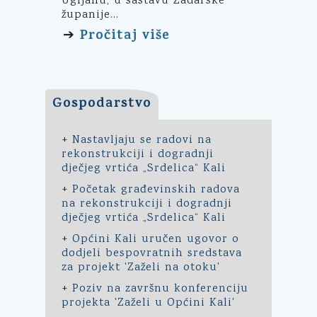
Ugljanu, u sastavu Zadarske
županije...
Pročitaj više
➔
Gospodarstvo
+
Nastavljaju se radovi na
rekonstrukciji i dogradnji
dječjeg vrtića „Srdelica“ Kali
+
Početak građevinskih radova
na rekonstrukciji i dogradnji
dječjeg vrtića „Srdelica“ Kali
+
Općini Kali uručen ugovor o
dodjeli bespovratnih sredstava
za projekt 'Zaželi na otoku'
+
Poziv na završnu konferenciju
projekta 'Zaželi u Općini Kali'