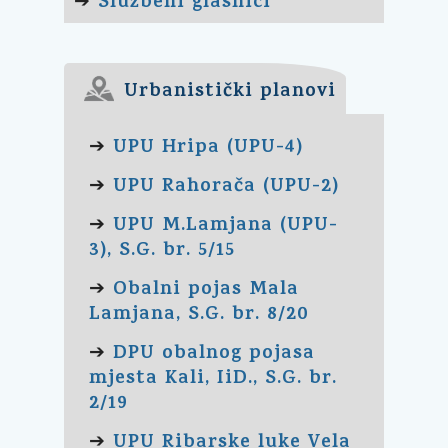
Službeni glasnici
➔
Urbanistički planovi
UPU Hripa (UPU-4)
➔
UPU Rahorača (UPU-2)
➔
UPU M.Lamjana (UPU-
➔
3), S.G. br. 5/15
Obalni pojas Mala
➔
Lamjana, S.G. br. 8/20
DPU obalnog pojasa
➔
mjesta Kali, IiD., S.G. br.
2/19
UPU Ribarske luke Vela
➔