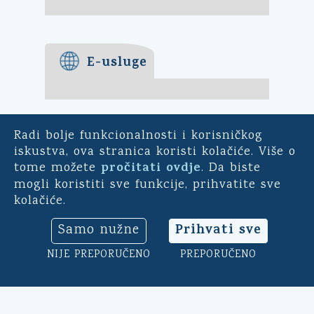
E-usluge
Radi bolje funkcionalnosti i korisničkog
E-demokracija
iskustva, ova stranica koristi kolačiće. Više o
pročitati ovdje
tome možete
. Da biste
Za mještane Općine Kali -
mogli koristiti sve funkcije, prihvatite sve
uključite se u ankete o
kolačiće.
pitanjima bitnim za našu
općinu. Sudjelujte u
Prihvati sve
Samo nužne
savjetodavnim e-referendumima.
Osim toga, na ovoj aplikaciji
NIJE PREPORUČENO
PREPORUČENO
možete ocijeniti rad općinskog
načelnika, vijeća i uprave.
Klikni ovdje
➔