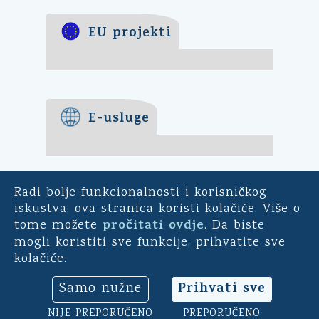
EU projekti
E-usluge
Radi bolje funkcionalnosti i korisničkog
E-demokracija
iskustva, ova stranica koristi kolačiće. Više o
pročitati ovdje
tome možete
. Da biste
Za mještane Općine Kali -
mogli koristiti sve funkcije, prihvatite sve
uključite se u ankete o
kolačiće.
pitanjima bitnim za našu
općinu. Sudjelujte u
Prihvati sve
Samo nužne
savjetodavnim e-referendumima.
Osim toga, na ovoj aplikaciji
NIJE PREPORUČENO
PREPORUČENO