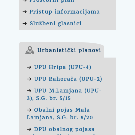
Prostorni plan
➔
Pristup informacijama
➔
Službeni glasnici
➔
Urbanistički planovi
UPU Hripa (UPU-4)
➔
UPU Rahorača (UPU-2)
➔
UPU M.Lamjana (UPU-
➔
3), S.G. br. 5/15
Obalni pojas Mala
➔
Lamjana, S.G. br. 8/20
DPU obalnog pojasa
➔