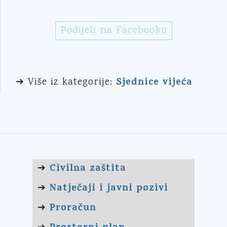
Podijeli na Facebooku
Sjednice vijeća
➔ Više iz kategorije:
Civilna zaštita
➔
Natječaji i javni pozivi
➔
Proračun
➔