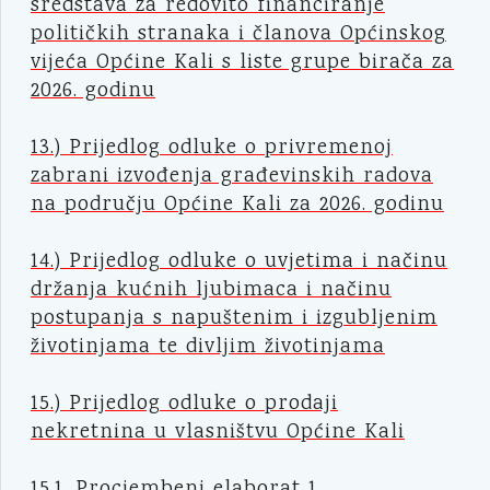
sredstava za redovito financiranje
političkih stranaka i članova Općinskog
vijeća Općine Kali s liste grupe birača za
2026. godinu
13.) Prijedlog odluke o privremenoj
zabrani izvođenja građevinskih radova
na području Općine Kali za 2026. godinu
14.) Prijedlog odluke o uvjetima i načinu
držanja kućnih ljubimaca i načinu
postupanja s napuštenim i izgubljenim
životinjama te divljim životinjama
15.) Prijedlog odluke o prodaji
nekretnina u vlasništvu Općine Kali