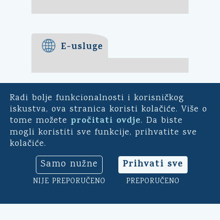
E-usluge
Radi bolje funkcionalnosti i korisničkog
E-demokracija
iskustva, ova stranica koristi kolačiće. Više o
pročitati ovdje
tome možete
. Da biste
Za mještane Općine Kali -
mogli koristiti sve funkcije, prihvatite sve
uključite se u ankete o
kolačiće.
pitanjima bitnim za našu
općinu. Sudjelujte u
Prihvati sve
Samo nužne
savjetodavnim e-referendumima.
Osim toga, na ovoj aplikaciji
NIJE PREPORUČENO
PREPORUČENO
možete ocijeniti rad općinskog
načelnika, vijeća i uprave.
Klikni ovdje
➔