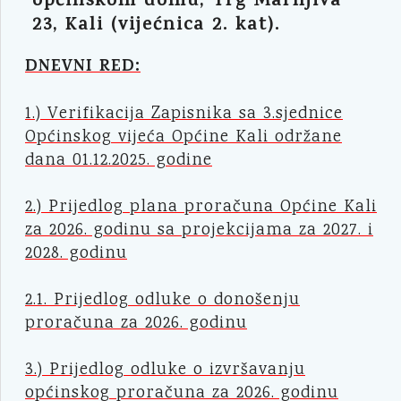
općinskom domu, Trg Marnjiva
23, Kali (vijećnica 2. kat).
DNEVNI RED:
1.) Verifikacija Zapisnika sa 3.sjednice
Općinskog vijeća Općine Kali održane
dana 01.12.2025. godine
2.) Prijedlog plana proračuna Općine Kali
za 2026. godinu sa projekcijama za 2027. i
2028. godinu
2.1. Prijedlog odluke o donošenju
proračuna za 2026. godinu
3.) Prijedlog odluke o izvršavanju
općinskog proračuna za 2026. godinu