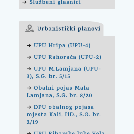
Službeni glasnici
➔
Urbanistički planovi
UPU Hripa (UPU-4)
➔
UPU Rahorača (UPU-2)
➔
UPU M.Lamjana (UPU-
➔
3), S.G. br. 5/15
Obalni pojas Mala
➔
Lamjana, S.G. br. 8/20
DPU obalnog pojasa
➔
mjesta Kali, IiD., S.G. br.
2/19