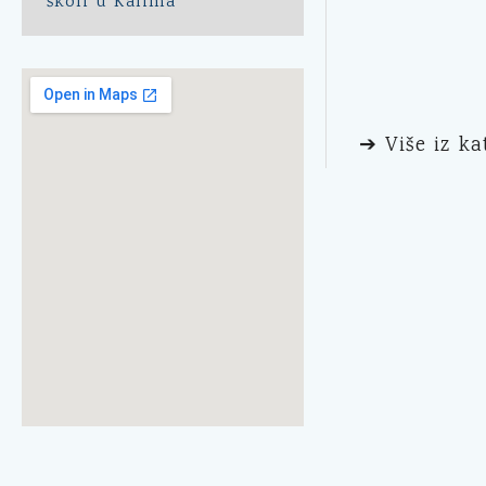
školi u Kalima
➔ Više iz ka