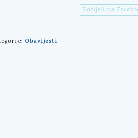
Podijeli na Faceb
Obavijesti
tegorije: