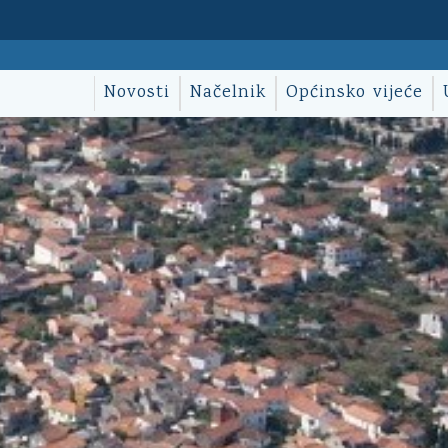
Novosti
Načelnik
Općinsko vijeće