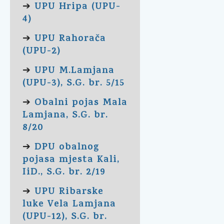
UPU Hripa (UPU-
➔
4)
UPU Rahorača
➔
(UPU-2)
UPU M.Lamjana
➔
(UPU-3), S.G. br. 5/15
Obalni pojas Mala
➔
Lamjana, S.G. br.
8/20
DPU obalnog
➔
pojasa mjesta Kali,
IiD., S.G. br. 2/19
UPU Ribarske
➔
luke Vela Lamjana
(UPU-12), S.G. br.