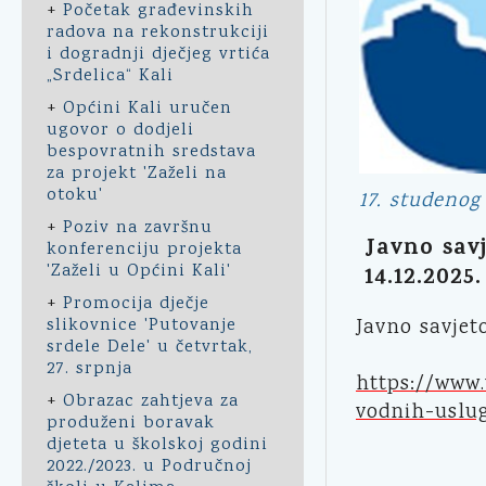
+
Početak građevinskih
radova na rekonstrukciji
i dogradnji dječjeg vrtića
„Srdelica“ Kali
+
Općini Kali uručen
ugovor o dodjeli
bespovratnih sredstava
za projekt 'Zaželi na
otoku'
17. studenog
+
Poziv na završnu
Javno savj
konferenciju projekta
'Zaželi u Općini Kali'
14.12.2025.
+
Promocija dječje
slikovnice 'Putovanje
Javno savjet
srdele Dele' u četvrtak,
27. srpnja
https://www.
+
Obrazac zahtjeva za
vodnih-uslu
produženi boravak
djeteta u školskoj godini
2022./2023. u Područnoj