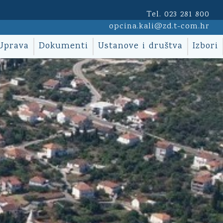
Tel. 023 281 800
opcina.kali@zd.t-com.hr
Uprava
Dokumenti
Ustanove i društva
Izbori