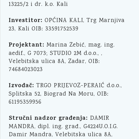
13225/2 i dr. k.o. Kali
Investitor:
OPĆINA KALI, Trg Marnjiva
23, Kali OIB: 33591752539
Projektant:
Marina Zebić, mag. ing.
aedif., G 7073; STUDIO 2M d.o.o., ,
Velebitska ulica 8A, Zadar, OIB:
74684023023
Izvođač:
TRGO PRIJEVOZ-PERAIĆ d.o.o.,
Splitska 52, Biograd Na Moru, OIB:
61195359956
Stručni nadzor građenja:
DAMIR
MANDRA, dipl. ing. građ., G4224U.O.I.G.
Damir Mandra, Velebitska ulica 8A,