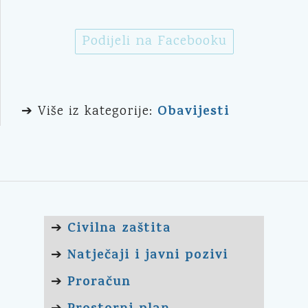
Podijeli na Facebooku
Obavijesti
➔ Više iz kategorije:
Civilna zaštita
➔
Natječaji i javni pozivi
➔
Proračun
➔