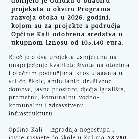
donijelo je Odluku o odabiru
projekata u okviru Programa
razvoja otoka u 2026. godini,
kojom su za projekte s područja
Općine Kali odobrena sredstva u
ukupnom iznosu od 105.140 eura.
Riječ je o dva projekta usmjerena na
unaprjeđenje kvalitete života na otocima
i otočnim područjima, kroz ulaganja u
vrtiće, škole, ambulante, društvene
domove, javne prostore, dječja igrališta,
prometnu, komunalnu, vodno-
komunalnu i zdravstvenu
infrastrukturu.
Općina Kali – izgradnja nogostupa i
78.280
javne rasvjete do škole u Kalima,