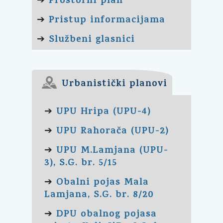
Prostorni plan
➔
Pristup informacijama
➔
Službeni glasnici
➔
Urbanistički planovi
UPU Hripa (UPU-4)
➔
UPU Rahorača (UPU-2)
➔
UPU M.Lamjana (UPU-
➔
3), S.G. br. 5/15
Obalni pojas Mala
➔
Lamjana, S.G. br. 8/20
DPU obalnog pojasa
➔