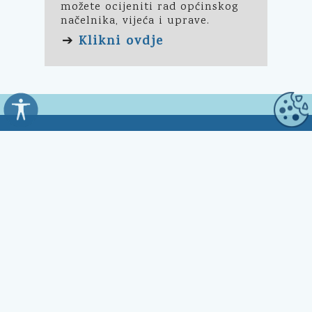
možete ocijeniti rad općinskog
načelnika, vijeća i uprave.
Klikni ovdje
➔
Općina Kali
Trg Marnjiva 23
23272 Kali, HR
Uredovno vrijeme:
7:00 - 15:00 sati
Kontakt:
☎ 023 281 800