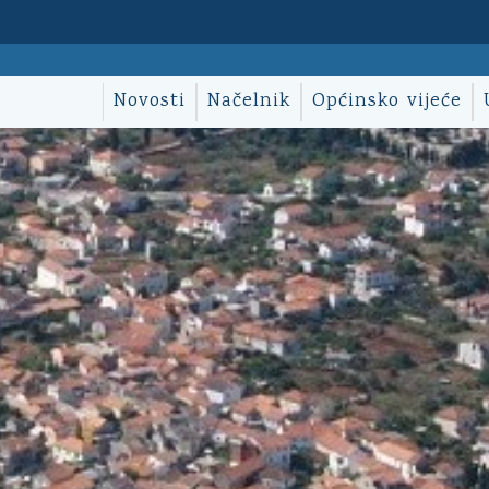
Novosti
Načelnik
Općinsko vijeće