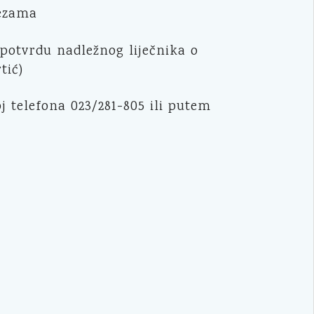
vezama
potvrdu nadležnog liječnika o
tić)
j telefona 023/281-805 ili putem