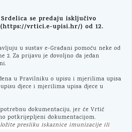
Srdelica se predaju isključivo
tps://vrtici.e-upisi.hr/) od 12.
ijavljuju u sustav e-Građani pomoću neke od
ne 2. Za prijavu je dovoljno da jedan
ni.
ena u Pravilniku o upisu i mjerilima upisa
o upisu djece i mjerilima upisa djece u
u potrebnu dokumentaciju, jer će Vrtić
osno potkrijepljeni dokumentacijom.
ožite presliku iskaznice imunizacije ili