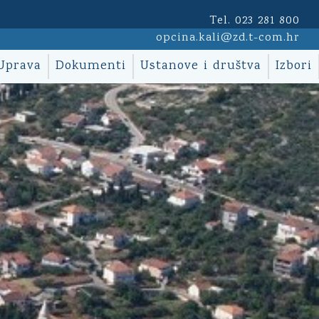
Tel. 023 281 800
opcina.kali@zd.t-com.hr
Uprava
Dokumenti
Ustanove i društva
Izbori