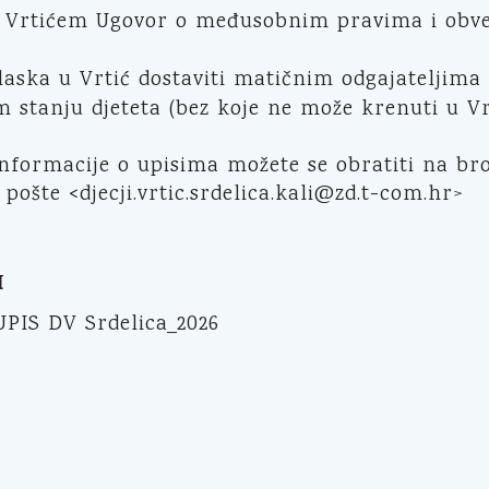
s Vrtićem Ugovor o međusobnim pravima i ob
aska u Vrtić dostaviti matičnim odgajateljima 
 stanju djeteta (bez koje ne može krenuti u Vr
nformacije o upisima možete se obratiti na bro
pošte <djecji.vrtic.srdelica.kali@zd.t-com.hr>
I
UPIS DV Srdelica_2026