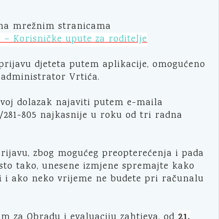
i na mrežnim stranicama
e – Korisničke upute za roditelje
i prijavu djeteta putem aplikacije, omogućeno
 administrator Vrtića.
svoj dolazak najaviti putem e-maila
3/281-805 najkasnije u roku od tri radna
prijavu, zbog mogućeg preopterećenja i pada
. Isto tako, unesene izmjene spremajte kako
eni i ako neko vrijeme ne budete pri računalu
21.
om za Obradu i evaluaciju zahtjeva, od