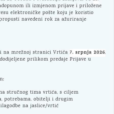
adopunom ili izmjenom prijave i priložene
resu elektroničke pošte koju je koristio
 propusti navedeni rok za ažuriranje
7. srpnja 2026
eni na mrežnoj stranici Vrtića
.
dodijeljene prilikom predaje Prijave u
n:
ma stručnog tima vrtića, s ciljem
, potrebama, obitelji i drugim
lagodbe na jaslice/vrtić