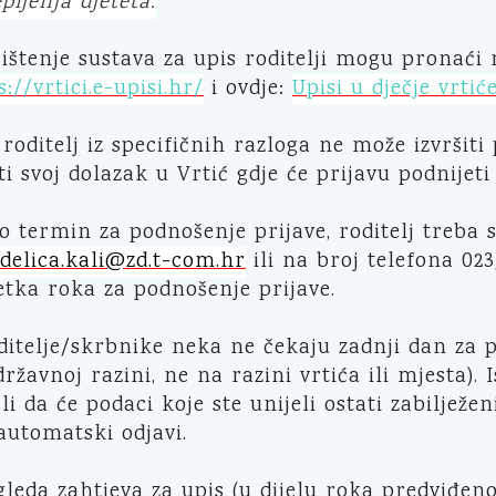
pljenja djeteta.
ištenje sustava za upis roditelji mogu pronać
s://vrtici.e-upisi.hr/
i ovdje:
Upisi u dječje vrtić
 roditelj iz specifičnih razloga ne može izvršit
ti svoj dolazak u Vrtić gdje će prijavu podnijeti
o termin za podnošenje prijave, roditelj treba 
srdelica.kali@zd.t-com.hr
ili na broj telefona 02
tka roka za podnošenje prijave.
itelje/skrbnike neka ne čekaju zadnji dan za 
državnoj razini, ne na razini vrtića ili mjesta)
ali da će podaci koje ste unijeli ostati zabiljež
 automatski odjavi.
leda zahtjeva za upis (u dijelu roka predviđen