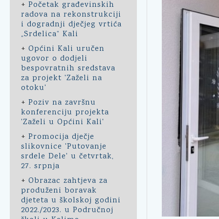
+
Početak građevinskih
radova na rekonstrukciji
i dogradnji dječjeg vrtića
„Srdelica“ Kali
+
Općini Kali uručen
ugovor o dodjeli
bespovratnih sredstava
za projekt 'Zaželi na
otoku'
+
Poziv na završnu
konferenciju projekta
'Zaželi u Općini Kali'
+
Promocija dječje
slikovnice 'Putovanje
srdele Dele' u četvrtak,
27. srpnja
+
Obrazac zahtjeva za
produženi boravak
djeteta u školskoj godini
2022./2023. u Područnoj