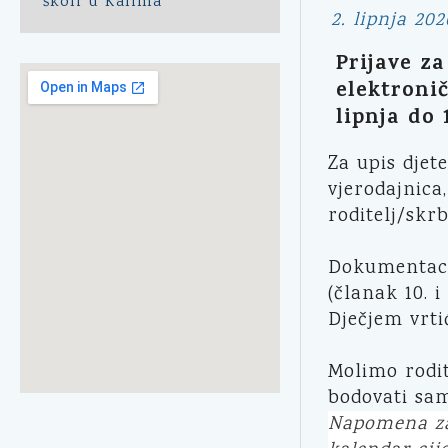
školi u Kalima
2. lipnja 202
Prijave za
elektronič
lipnja do 
Za upis djet
vjerodajnica
roditelj/skr
Dokumentacij
(članak 10. i
Dječjem vrti
Molimo rodit
bodovati sam
Napomena za 