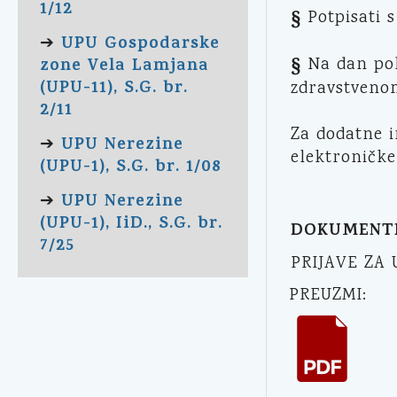
1/12
§
Potpisati 
UPU Gospodarske
➔
§
zone Vela Lamjana
Na dan pol
(UPU-11), S.G. br.
zdravstvenom
2/11
Za dodatne i
UPU Nerezine
➔
elektroničke 
(UPU-1), S.G. br. 1/08
UPU Nerezine
➔
(UPU-1), IiD., S.G. br.
DOKUMENT
7/25
PRIJAVE ZA 
PREUZMI: