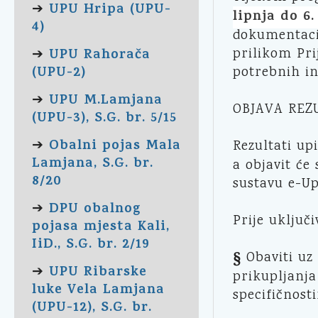
UPU Hripa (UPU-
➔
lipnja do 6.
4)
dokumentacij
UPU Rahorača
prilikom Pri
➔
(UPU-2)
potrebnih in
UPU M.Lamjana
➔
OBJAVA REZ
(UPU-3), S.G. br. 5/15
Obalni pojas Mala
➔
Rezultati up
Lamjana, S.G. br.
a objavit će
8/20
sustavu e-Up
DPU obalnog
➔
Prije uključi
pojasa mjesta Kali,
IiD., S.G. br. 2/19
§
Obaviti uz 
UPU Ribarske
➔
prikupljanja
luke Vela Lamjana
specifičnost
(UPU-12), S.G. br.