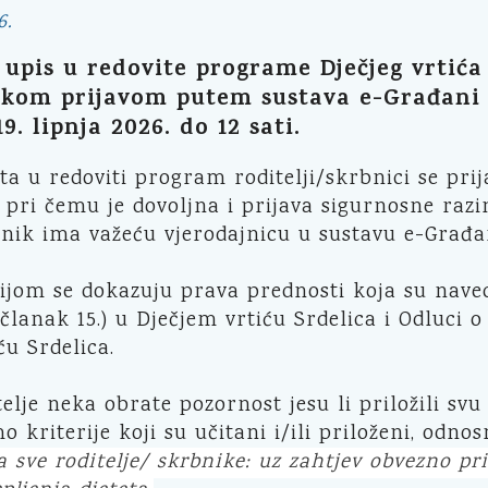
6.
 upis u redovite programe Dječjeg vrtića 
kom prijavom putem sustava e-Građani (ht
19. lipnja 2026. do 12 sati.
eta u redoviti program roditelji/skrbnici se pr
, pri čemu je dovoljna i prijava sigurnosne razi
bnik ima važeću vjerodajnicu u sustavu e-Građa
om se dokazuju prava prednosti koja su naved
 članak 15.) u Dječjem vrtiću Srdelica i Odluci 
ću Srdelica.
elje neka obrate pozornost jesu li priložili sv
o kriterije koji su učitani i/ili priloženi, odn
sve roditelje/ skrbnike: uz zahtjev obvezno pril