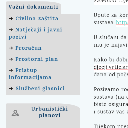
kalendar cije
Važni dokumenti
Upute za kor
Civilna zaštita
➔
sustava
http
Natječaji i javni
➔
pozivi
U slučaju da
mu je najavi
Proračun
➔
Prostorni plan
➔
Kako bi dobi
djecji.vrtic.
Pristup
➔
dana od poče
informacijama
Službeni glasnici
➔
Pozivamo rod
sustava (na 
biste osigur
Urbanistički
i sustav vas
planovi
Tijekom preg