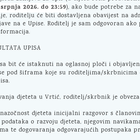
 srpnja 2026. do 23:59
), ako bude potrebe za n
e, roditelju će biti dostavljena obavijest na ad
jave na e Upise. Roditelj je sam odgovoran ako
formacija.
ULTATA UPISA
isa bit će istaknuti na oglasnoj ploči i objavlj
 se pod šiframa koje su roditeljima/skrbnicima 
isa.
vanja djeteta u Vrtić, roditelj/skrbnik je obveza
nazočnost djeteta inicijalni razgovor s članovi
 podataka o razvoju djeteta, njegovim navikama
ima te dogovaranja odgovarajućih postupaka pri