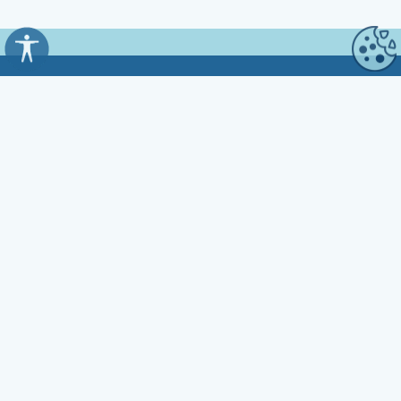
Općina Kali
Trg Marnjiva 23
23272 Kali, HR
Uredovno vrijeme:
7:00 - 15:00 sati
Kontakt:
☎ 023 281 800
Fax 023 281 801
✉ opcina.kali@zd.t-com.hr
OIB: 33591752539