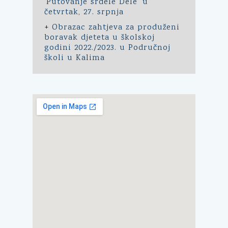
'Putovanje srdele Dele' u
četvrtak, 27. srpnja
+
Obrazac zahtjeva za produženi
boravak djeteta u školskoj
godini 2022./2023. u Područnoj
školi u Kalima