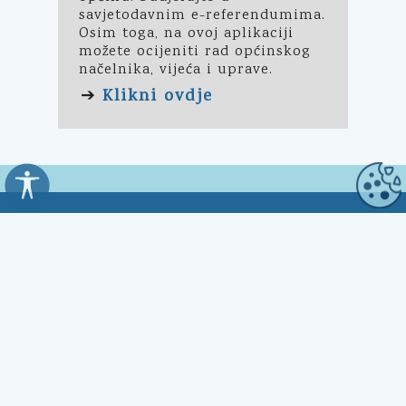
savjetodavnim e-referendumima.
Osim toga, na ovoj aplikaciji
možete ocijeniti rad općinskog
načelnika, vijeća i uprave.
Klikni ovdje
➔
Općina Kali
Trg Marnjiva 23
23272 Kali, HR
Uredovno vrijeme:
7:00 - 15:00 sati