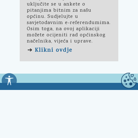
uključite se u ankete o
pitanjima bitnim za našu
općinu. Sudjelujte u
savjetodavnim e-referendumima.
Osim toga, na ovoj aplikaciji
možete ocijeniti rad općinskog
načelnika, vijeća i uprave.
Klikni ovdje
➔
Općina Kali
Trg Marnjiva 23
23272 Kali, HR