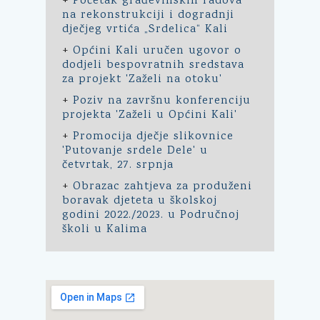
+
Početak građevinskih radova
na rekonstrukciji i dogradnji
dječjeg vrtića „Srdelica“ Kali
+
Općini Kali uručen ugovor o
dodjeli bespovratnih sredstava
za projekt 'Zaželi na otoku'
+
Poziv na završnu konferenciju
projekta 'Zaželi u Općini Kali'
+
Promocija dječje slikovnice
'Putovanje srdele Dele' u
četvrtak, 27. srpnja
+
Obrazac zahtjeva za produženi
boravak djeteta u školskoj
godini 2022./2023. u Područnoj
školi u Kalima