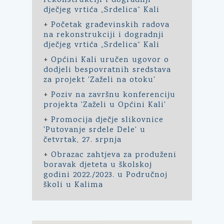
rekonstrukciji i dogradnji
dječjeg vrtića „Srdelica“ Kali
+
Početak građevinskih radova
na rekonstrukciji i dogradnji
dječjeg vrtića „Srdelica“ Kali
+
Općini Kali uručen ugovor o
dodjeli bespovratnih sredstava
za projekt 'Zaželi na otoku'
+
Poziv na završnu konferenciju
projekta 'Zaželi u Općini Kali'
+
Promocija dječje slikovnice
'Putovanje srdele Dele' u
četvrtak, 27. srpnja
+
Obrazac zahtjeva za produženi
boravak djeteta u školskoj
godini 2022./2023. u Područnoj
školi u Kalima