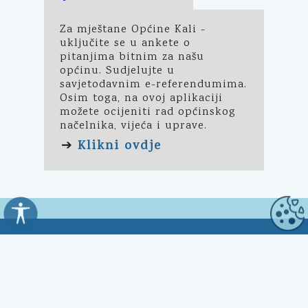
Za mještane Općine Kali -
uključite se u ankete o
pitanjima bitnim za našu
općinu. Sudjelujte u
savjetodavnim e-referendumima.
Osim toga, na ovoj aplikaciji
možete ocijeniti rad općinskog
načelnika, vijeća i uprave.
Klikni ovdje
➔
Općina Kali
Trg Marnjiva 23