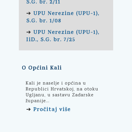
S.G. br. 2/11
UPU Nerezine (UPU-1),
➔
S.G. br. 1/08
UPU Nerezine (UPU-1),
➔
IiD., S.G. br. 7/25
O Općini Kali
Kali je naselje i općina u
Republici Hrvatskoj, na otoku
Ugljanu, u sastavu Zadarske
županije...
Pročitaj više
➔