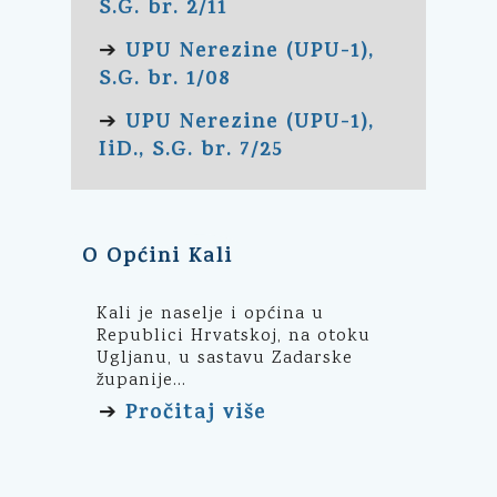
S.G. br. 2/11
UPU Nerezine (UPU-1),
➔
S.G. br. 1/08
UPU Nerezine (UPU-1),
➔
IiD., S.G. br. 7/25
O Općini Kali
Kali je naselje i općina u
Republici Hrvatskoj, na otoku
Ugljanu, u sastavu Zadarske
županije...
Pročitaj više
➔