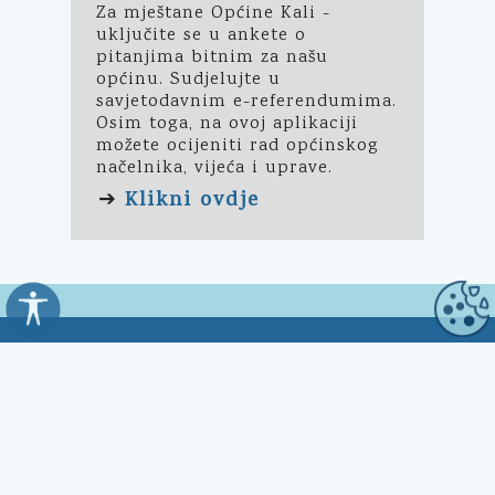
Za mještane Općine Kali -
uključite se u ankete o
pitanjima bitnim za našu
općinu. Sudjelujte u
savjetodavnim e-referendumima.
Osim toga, na ovoj aplikaciji
možete ocijeniti rad općinskog
načelnika, vijeća i uprave.
Klikni ovdje
➔
Općina Kali
Trg Marnjiva 23
23272 Kali, HR