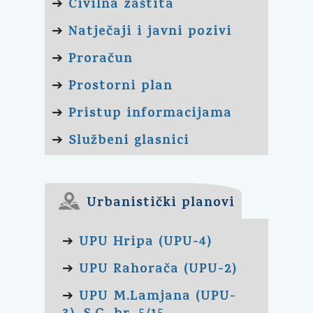
Civilna zaštita
➔
Natječaji i javni pozivi
➔
Proračun
➔
Prostorni plan
➔
Pristup informacijama
➔
Službeni glasnici
➔
Urbanistički planovi
UPU Hripa (UPU-4)
➔
UPU Rahorača (UPU-2)
➔
UPU M.Lamjana (UPU-
➔