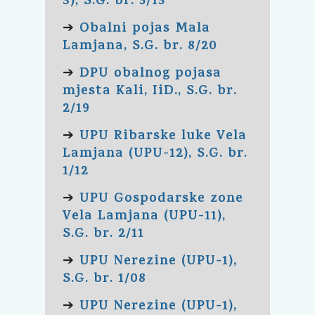
3), S.G. br. 5/15
Obalni pojas Mala
➔
Lamjana, S.G. br. 8/20
DPU obalnog pojasa
➔
mjesta Kali, IiD., S.G. br.
2/19
UPU Ribarske luke Vela
➔
Lamjana (UPU-12), S.G. br.
1/12
UPU Gospodarske zone
➔
Vela Lamjana (UPU-11),
S.G. br. 2/11
UPU Nerezine (UPU-1),
➔
S.G. br. 1/08
UPU Nerezine (UPU-1),
➔