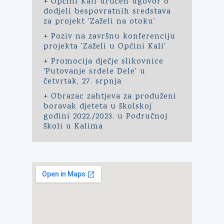
+
Općini Kali uručen ugovor o
dodjeli bespovratnih sredstava
za projekt 'Zaželi na otoku'
+
Poziv na završnu konferenciju
projekta 'Zaželi u Općini Kali'
+
Promocija dječje slikovnice
'Putovanje srdele Dele' u
četvrtak, 27. srpnja
+
Obrazac zahtjeva za produženi
boravak djeteta u školskoj
godini 2022./2023. u Područnoj
školi u Kalima