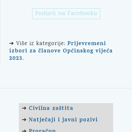
Podijeli na Facebooku
Prijevremeni
➔ Više iz kategorije:
izbori za članove Općinskog vijeća
2023.
Civilna zaštita
➔
Natječaji i javni pozivi
➔
Proračun
➔