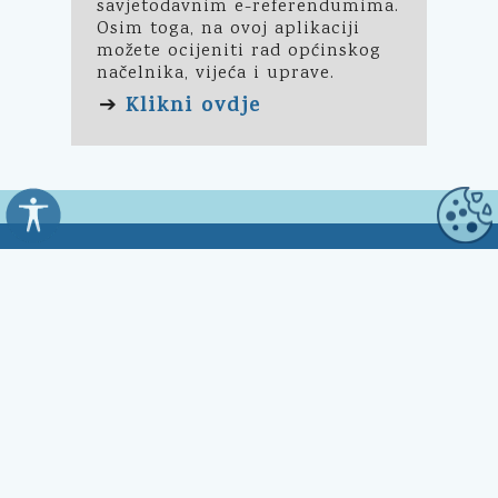
savjetodavnim e-referendumima.
Osim toga, na ovoj aplikaciji
možete ocijeniti rad općinskog
načelnika, vijeća i uprave.
Klikni ovdje
➔
Općina Kali
Trg Marnjiva 23
23272 Kali, HR
Uredovno vrijeme:
7:00 - 15:00 sati