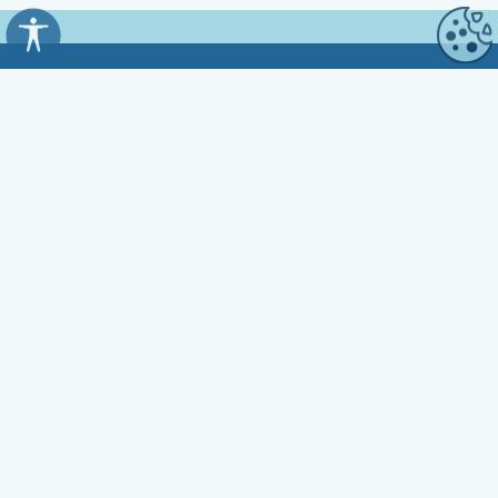
Općina Kali
Trg Marnjiva 23
23272 Kali, HR
Uredovno vrijeme:
7:00 - 15:00 sati
Kontakt:
☎ 023 281 800
Fax 023 281 801
✉ opcina.kali@zd.t-com.hr
OIB: 33591752539
IBAN: HR9024020061817300004