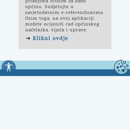
pitanjima bitnim za našu
općinu. Sudjelujte u
savjetodavnim e-referendumima.
Osim toga, na ovoj aplikaciji
možete ocijeniti rad općinskog
načelnika, vijeća i uprave.
Klikni ovdje
➔
Općina Kali
Trg Marnjiva 23
23272 Kali, HR
Uredovno vrijeme: