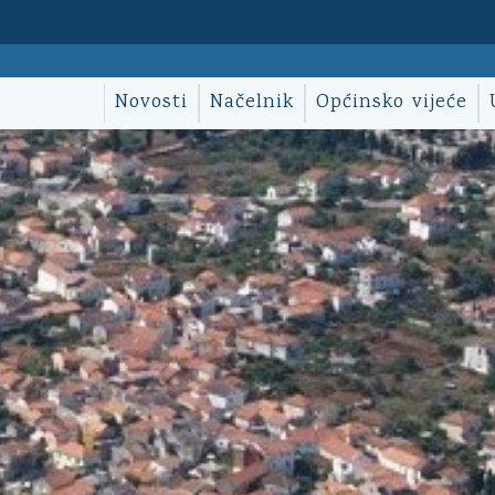
Novosti
Načelnik
Općinsko vijeće