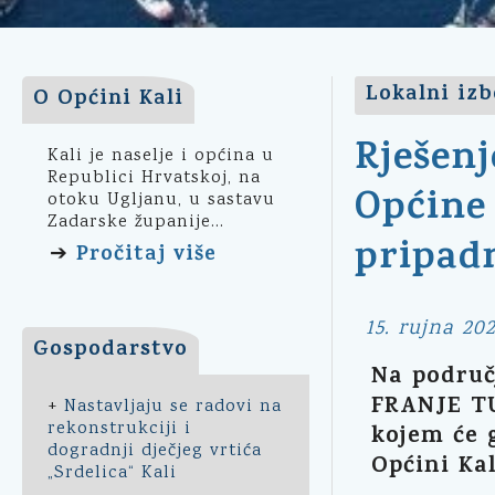
Lokalni izb
O Općini Kali
Rješenj
Kali je naselje i općina u
Republici Hrvatskoj, na
Općine 
otoku Ugljanu, u sastavu
Zadarske županije...
pripad
Pročitaj više
➔
15. rujna 202
Gospodarstvo
Na područj
FRANJE T
+
Nastavljaju se radovi na
rekonstrukciji i
kojem će 
dogradnji dječjeg vrtića
Općini Kal
„Srdelica“ Kali