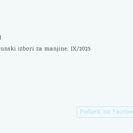
I
punski izbori za manjine, IX/2025
Podijeli na Faceb