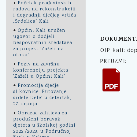
+
Početak građevinskih
radova na rekonstrukciji
i dogradnji dječjeg vrtića
„Srdelica“ Kali
+
Općini Kali uručen
ugovor o dodjeli
DOKUMENT
bespovratnih sredstava
za projekt 'Zaželi na
OIP Kali: do
otoku'
PREUZMI:
+
Poziv na završnu
konferenciju projekta
'Zaželi u Općini Kali'
+
Promocija dječje
slikovnice 'Putovanje
srdele Dele' u četvrtak,
27. srpnja
+
Obrazac zahtjeva za
produženi boravak
djeteta u školskoj godini
2022./2023. u Područnoj