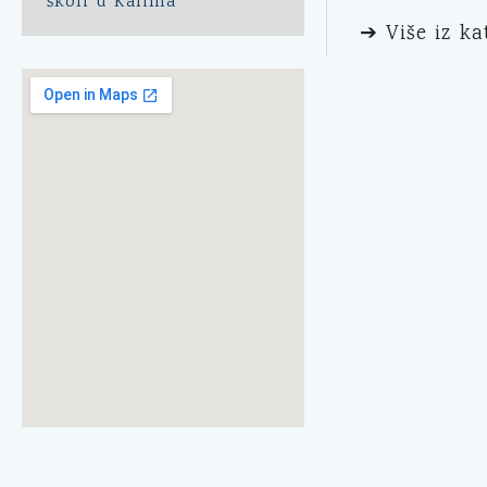
školi u Kalima
➔ Više iz ka