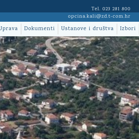
Tel. 023 281 800
opcina.kali@zd.t-com.hr
Uprava
Dokumenti
Ustanove i društva
Izbori