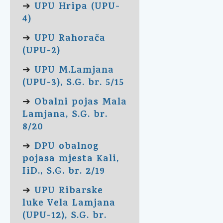
UPU Hripa (UPU-
➔
4)
UPU Rahorača
➔
(UPU-2)
UPU M.Lamjana
➔
(UPU-3), S.G. br. 5/15
Obalni pojas Mala
➔
Lamjana, S.G. br.
8/20
DPU obalnog
➔
pojasa mjesta Kali,
IiD., S.G. br. 2/19
UPU Ribarske
➔
luke Vela Lamjana
(UPU-12), S.G. br.