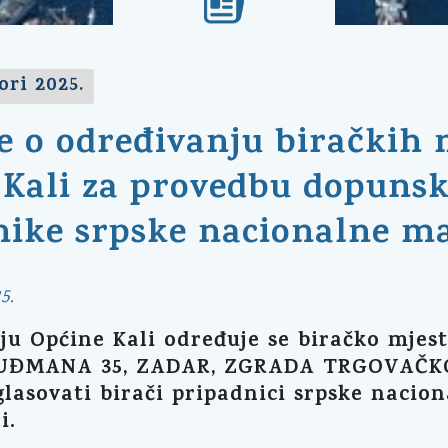
ori 2025.
e o određivanju biračkih
Kali za provedbu dopunski
nike srpske nacionalne m
5.
u Općine Kali određuje se biračko mjesto
UĐMANA 35, ZADAR, ZGRADA TRGOVAČK
glasovati birači pripadnici srpske nacio
i.