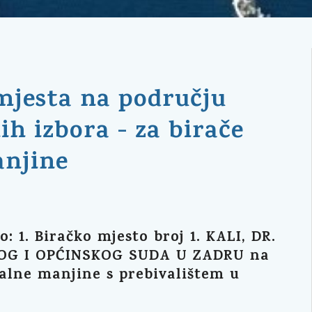
 mjesta na području
h izbora - za birače
anjine
: 1. Biračko mjesto broj 1. KALI, DR.
OG I OPĆINSKOG SUDA U ZADRU na
nalne manjine s prebivalištem u