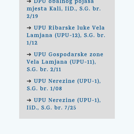
DPU obalnog pojasa
➔
mjesta Kali, IiD., S.G. br.
2/19
UPU Ribarske luke Vela
➔
Lamjana (UPU-12), S.G. br.
1/12
UPU Gospodarske zone
➔
Vela Lamjana (UPU-11),
S.G. br. 2/11
UPU Nerezine (UPU-1),
➔
S.G. br. 1/08
UPU Nerezine (UPU-1),
➔
IiD., S.G. br. 7/25