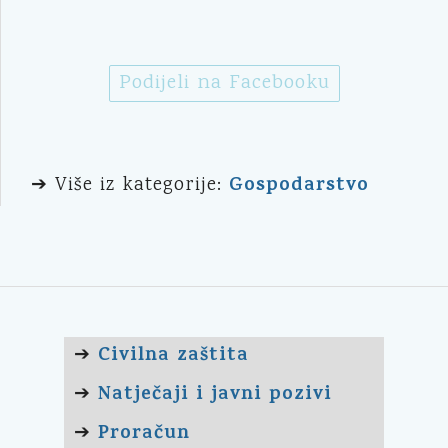
Podijeli na Facebooku
Gospodarstvo
➔ Više iz kategorije:
Civilna zaštita
➔
Natječaji i javni pozivi
➔
Proračun
➔