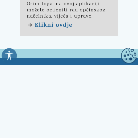
Osim toga, na ovoj aplikaciji
možete ocijeniti rad općinskog
načelnika, vijeća i uprave.
Klikni ovdje
➔
Općina Kali
Trg Marnjiva 23
23272 Kali, HR
Uredovno vrijeme:
7:00 - 15:00 sati
Kontakt: