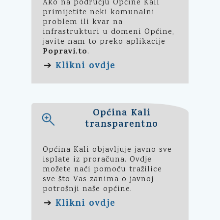
Ako na području Općine Kali
primijetite neki komunalni
problem ili kvar na
infrastrukturi u domeni Općine,
javite nam to preko aplikacije
Popravi.to
.
Klikni ovdje
➔
Općina Kali
transparentno
Općina Kali objavljuje javno sve
isplate iz proračuna. Ovdje
možete naći pomoću tražilice
sve što Vas zanima o javnoj
potrošnji naše općine.
Klikni ovdje
➔