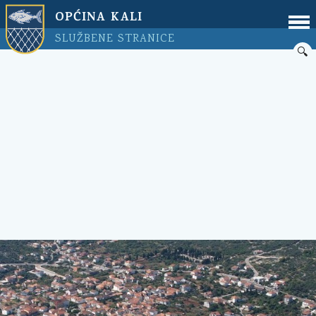
OPĆINA KALI
SLUŽBENE STRANICE
🔍