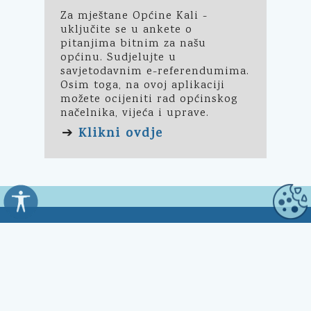
Za mještane Općine Kali -
uključite se u ankete o
pitanjima bitnim za našu
općinu. Sudjelujte u
savjetodavnim e-referendumima.
Osim toga, na ovoj aplikaciji
možete ocijeniti rad općinskog
načelnika, vijeća i uprave.
Klikni ovdje
➔
Općina Kali
Trg Marnjiva 23