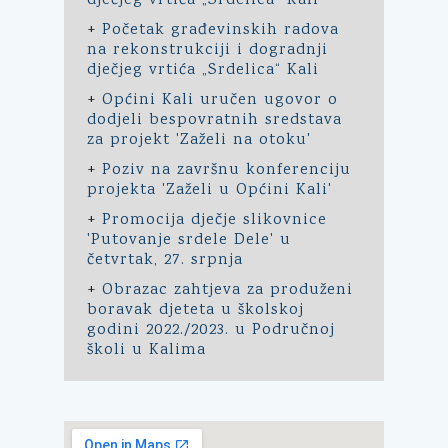
dječjeg vrtića „Srdelica“ Kali
+
Početak građevinskih radova
na rekonstrukciji i dogradnji
dječjeg vrtića „Srdelica“ Kali
+
Općini Kali uručen ugovor o
dodjeli bespovratnih sredstava
za projekt 'Zaželi na otoku'
+
Poziv na završnu konferenciju
projekta 'Zaželi u Općini Kali'
+
Promocija dječje slikovnice
'Putovanje srdele Dele' u
četvrtak, 27. srpnja
+
Obrazac zahtjeva za produženi
boravak djeteta u školskoj
godini 2022./2023. u Područnoj
školi u Kalima