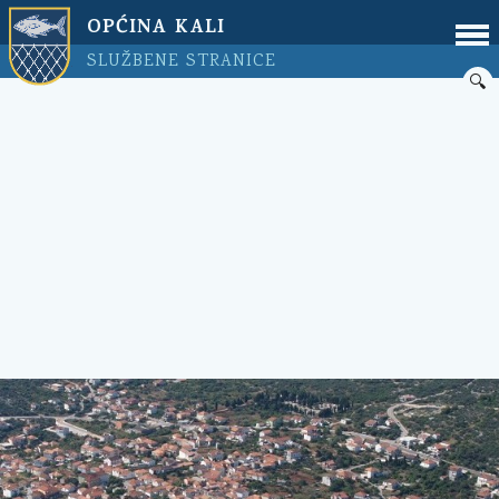
OPĆINA KALI
SLUŽBENE STRANICE
🔍