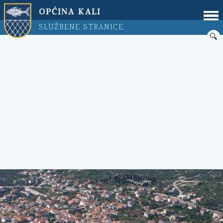
OPĆINA KALI
SLUŽBENE STRANICE
🔍