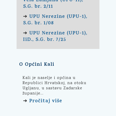
Vela Lamjana (UPU-11),
S.G. br. 2/11
UPU Nerezine (UPU-1),
➔
S.G. br. 1/08
UPU Nerezine (UPU-1),
➔
IiD., S.G. br. 7/25
O Općini Kali
Kali je naselje i općina u
Republici Hrvatskoj, na otoku
Ugljanu, u sastavu Zadarske
županije...
Pročitaj više
➔