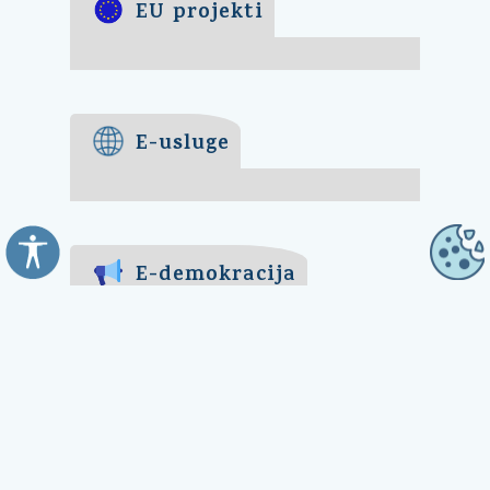
E-demokracija
Za mještane Općine Kali -
uključite se u ankete o
pitanjima bitnim za našu
općinu. Sudjelujte u
savjetodavnim e-referendumima.
Osim toga, na ovoj aplikaciji
možete ocijeniti rad općinskog
načelnika, vijeća i uprave.
Klikni ovdje
➔