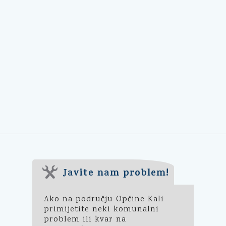
Javite nam problem!
Ako na području Općine Kali
primijetite neki komunalni
problem ili kvar na
infrastrukturi u domeni Općine,
javite nam to preko aplikacije
Popravi.to
.
Klikni ovdje
➔