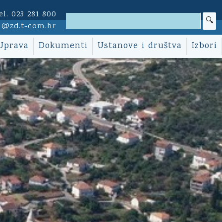
el. 023 281 800
i@zd.t-com.hr
Uprava
Dokumenti
Ustanove i društva
Izbori