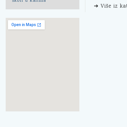
školi u Kalima
➔ Više iz ka