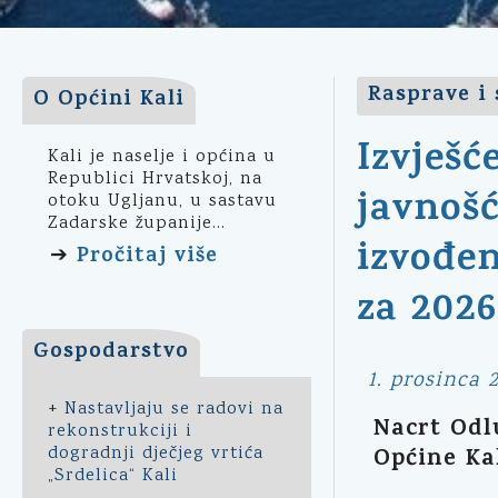
Rasprave i 
O Općini Kali
Izvješ
Kali je naselje i općina u
Republici Hrvatskoj, na
javnoš
otoku Ugljanu, u sastavu
Zadarske županije...
izvođen
Pročitaj više
➔
za 2026
Gospodarstvo
1. prosinca 2
+
Nastavljaju se radovi na
Nacrt Odl
rekonstrukciji i
dogradnji dječjeg vrtića
Općine Kal
„Srdelica“ Kali