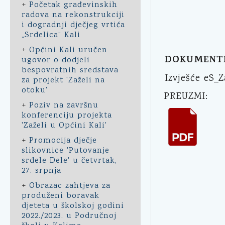
+
Početak građevinskih
radova na rekonstrukciji
i dogradnji dječjeg vrtića
„Srdelica“ Kali
+
Općini Kali uručen
DOKUMENT
ugovor o dodjeli
bespovratnih sredstava
Izvješće eS_
za projekt 'Zaželi na
otoku'
PREUZMI:
+
Poziv na završnu
konferenciju projekta
'Zaželi u Općini Kali'
+
Promocija dječje
slikovnice 'Putovanje
srdele Dele' u četvrtak,
27. srpnja
+
Obrazac zahtjeva za
produženi boravak
djeteta u školskoj godini
2022./2023. u Područnoj