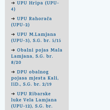
UPU Hripa (UPU-
➔
4)
UPU Rahorača
➔
(UPU-2)
UPU M.Lamjana
➔
(UPU-3), S.G. br. 5/15
Obalni pojas Mala
➔
Lamjana, S.G. br.
8/20
DPU obalnog
➔
pojasa mjesta Kali,
IiD., S.G. br. 2/19
UPU Ribarske
➔
luke Vela Lamjana
(UPU-12), S.G. br.