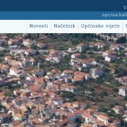
T
opcina.kal
Novosti
Načelnik
Općinsko vijeće