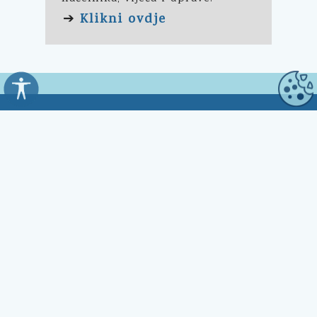
Klikni ovdje
➔
Općina Kali
Trg Marnjiva 23
23272 Kali, HR
Uredovno vrijeme:
7:00 - 15:00 sati
Kontakt:
☎ 023 281 800
Fax 023 281 801