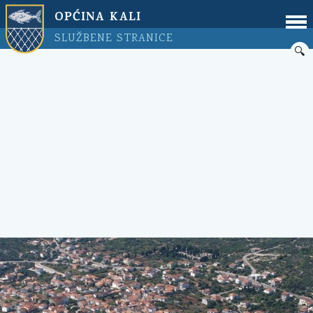
OPĆINA KALI
SLUŽBENE STRANICE
🔍