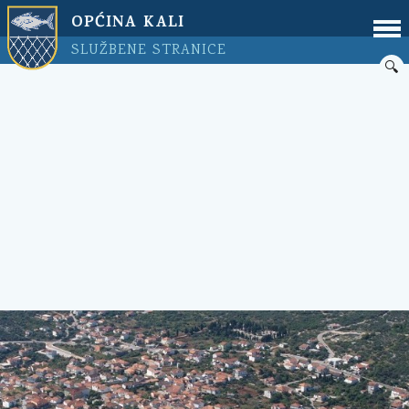
OPĆINA KALI
SLUŽBENE STRANICE
🔍