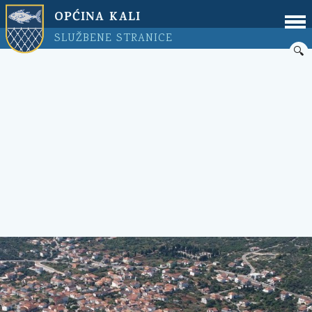
OPĆINA KALI
SLUŽBENE STRANICE
🔍