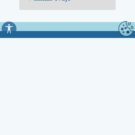
Općina Kali
Trg Marnjiva 23
23272 Kali, HR
Uredovno vrijeme:
7:00 - 15:00 sati
Kontakt:
☎ 023 281 800
Fax 023 281 801
✉ opcina.kali@zd.t-com.hr