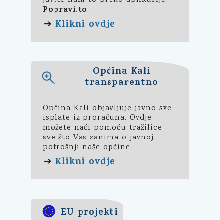
javite nam to preko aplikacije
Popravi.to
.
Klikni ovdje
➔
Općina Kali
transparentno
Općina Kali objavljuje javno sve
isplate iz proračuna. Ovdje
možete naći pomoću tražilice
sve što Vas zanima o javnoj
potrošnji naše općine.
Klikni ovdje
➔
EU projekti