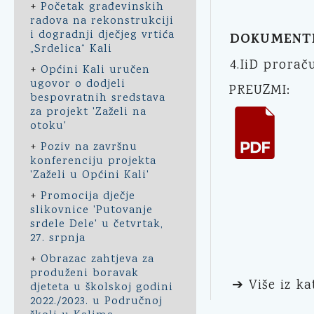
+
Početak građevinskih
radova na rekonstrukciji
i dogradnji dječjeg vrtića
DOKUMENT
„Srdelica“ Kali
4.IiD prorač
+
Općini Kali uručen
ugovor o dodjeli
PREUZMI:
bespovratnih sredstava
za projekt 'Zaželi na
otoku'
+
Poziv na završnu
konferenciju projekta
'Zaželi u Općini Kali'
+
Promocija dječje
slikovnice 'Putovanje
srdele Dele' u četvrtak,
27. srpnja
+
Obrazac zahtjeva za
produženi boravak
➔ Više iz ka
djeteta u školskoj godini
2022./2023. u Područnoj