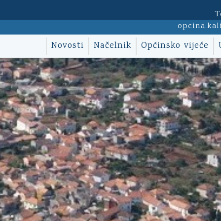
T
opcina.kal
Novosti
Načelnik
Općinsko vijeće