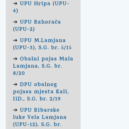
UPU Hripa (UPU-
➔
4)
UPU Rahorača
➔
(UPU-2)
UPU M.Lamjana
➔
(UPU-3), S.G. br. 5/15
Obalni pojas Mala
➔
Lamjana, S.G. br.
8/20
DPU obalnog
➔
pojasa mjesta Kali,
IiD., S.G. br. 2/19
UPU Ribarske
➔
luke Vela Lamjana
(UPU-12), S.G. br.