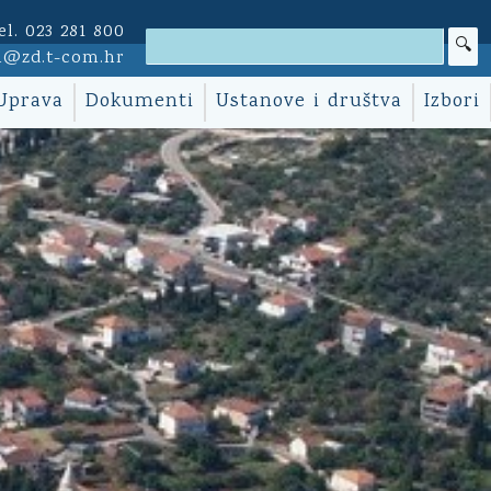
el. 023 281 800
i@zd.t-com.hr
Uprava
Dokumenti
Ustanove i društva
Izbori