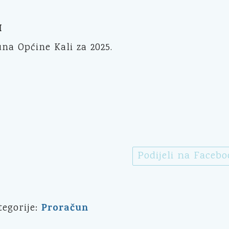
I
una Općine Kali za 2025.
Podijeli na Faceb
Proračun
tegorije: