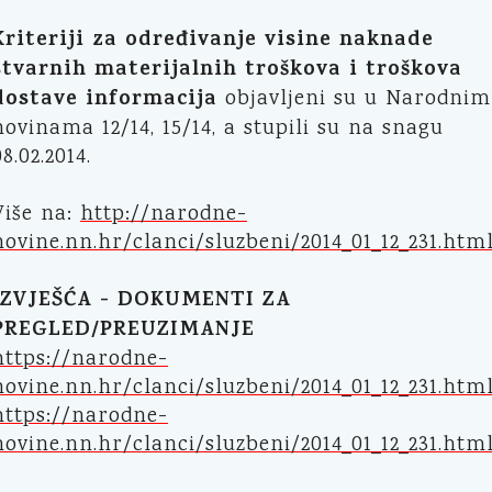
Kriteriji za određivanje visine naknade
stvarnih materijalnih troškova i troškova
dostave informacija
objavljeni su u Narodnim
novinama 12/14, 15/14, a stupili su na snagu
08.02.2014.
Više na:
http://narodne-
novine.nn.hr/clanci/sluzbeni/2014_01_12_231.htm
IZVJEŠĆA - DOKUMENTI ZA
PREGLED/PREUZIMANJE
https://narodne-
novine.nn.hr/clanci/sluzbeni/2014_01_12_231.htm
https://narodne-
novine.nn.hr/clanci/sluzbeni/2014_01_12_231.htm