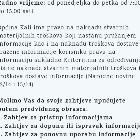
Radno vrijeme:
od ponedjeljka do petka od 7:0
do 15:00 sati.
Općina Kali ima pravo na naknadu stvarnih
materijalnih troškova koji nastanu pružanjem
informacije kao i na naknadu troškova dostave
tražene informacije korisniku prava na
informaciju sukladno Kriterijima za određivanj
visine naknade stvarnih materijalnih troškova 
troškova dostave informacije (Narodne novine
2/14 i 15/14).
Molimo Vas da svoje zahtjeve upućujete
putem predviđenog obrasca.
1. Zahtjev za pristup informacijama
2. Zahtjev za dopunu ili ispravak informacij
3. Zahtjev za ponovnu uporabu informacije