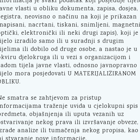
Informacija je svaki podatak koji posjeduje tijel
javne vlasti u obliku dokumenta, zapisa, dosjea,
registra, neovisno o načinu na koji je prikazan
(napisani, nacrtani, tiskani, snimljeni, magnetni
optički, elektronički ili neki drugi zapis), koji je
tijelo izradilo samo ili u suradnji s drugim
tijelima ili dobilo od druge osobe, a nastao je u
okviru djelokruga ili u vezi s organizacijom i
radom tijela javne vlasti, odnosno javnopravno
tijelo mora posjedovati U MATERIJALIZIRANOM
OBLIKU.
Ne smatra se zahtjevom za pristup
informacijama traženje uvida u cjelokupni spis
predmeta, objašnjenja ili uputa vezanih uz
ostvarivanje nekog prava ili izvršavanje obveze,
izrade analize ili tumačenja nekog propisa, kao
ni stvaranje nove informacije.