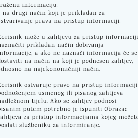
traženu informaciju,
- na drugi način koji je prikladan za
ostvarivanje prava na pristup informaciji.
Korisnik može u zahtjevu za pristup informacij
naznačiti prikladan način dobivanja
informacije, a ako ne naznači informacija će se
dostaviti na način na koji je podnesen zahtjev,
odnosno na najekonomičniji način.
Korisnik ostvaruje pravo na pristup informaciji
podnošenjem usmenog ili pisanog zahtjeva
nadležnom tijelu. Ako se zahtjev podnosi
pisanim putem potrebno je ispuniti Obrazac
zahtjeva za pristup informacijama kojeg možet
poslati službeniku za informiranje.