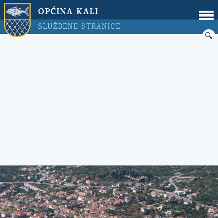
OPĆINA KALI
SLUŽBENE STRANICE
🔍