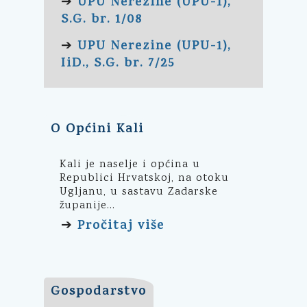
UPU Nerezine (UPU-1),
➔
S.G. br. 1/08
UPU Nerezine (UPU-1),
➔
IiD., S.G. br. 7/25
O Općini Kali
Kali je naselje i općina u
Republici Hrvatskoj, na otoku
Ugljanu, u sastavu Zadarske
županije...
Pročitaj više
➔
Gospodarstvo