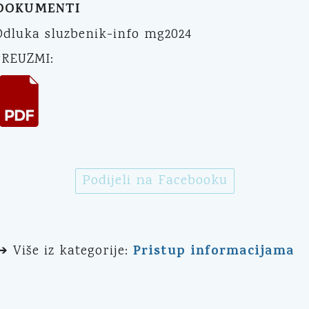
DOKUMENTI
Odluka sluzbenik-info mg2024
PREUZMI:
Podijeli na Facebooku
Pristup informacijama
➔ Više iz kategorije: