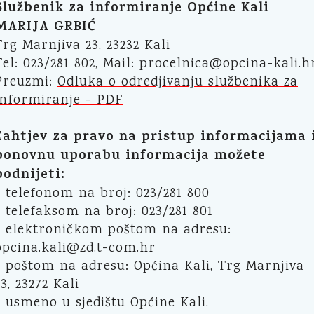
Službenik za informiranje Općine Kali
MARIJA GRBIĆ
Trg Marnjiva 23, 23232 Kali
Tel: 023/281 802, Mail: procelnica@opcina-kali.h
Preuzmi:
Odluka o odredjivanju službenika za
informiranje - PDF
Zahtjev za pravo na pristup informacijama 
ponovnu uporabu informacija možete
podnijeti:
- telefonom na broj: 023/281 800
- telefaksom na broj: 023/281 801
- elektroničkom poštom na adresu:
opcina.kali@zd.t-com.hr
- poštom na adresu: Općina Kali, Trg Marnjiva
23, 23272 Kali
- usmeno u sjedištu Općine Kali.