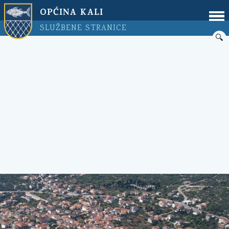
OPĆINA KALI
SLUŽBENE STRANICE
🔍