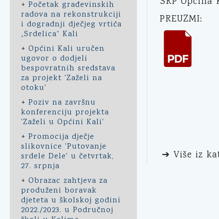
SRP Opcina K
+
Početak građevinskih
radova na rekonstrukciji
PREUZMI:
i dogradnji dječjeg vrtića
„Srdelica“ Kali
+
Općini Kali uručen
ugovor o dodjeli
bespovratnih sredstava
za projekt 'Zaželi na
otoku'
+
Poziv na završnu
konferenciju projekta
'Zaželi u Općini Kali'
+
Promocija dječje
slikovnice 'Putovanje
➔ Više iz ka
srdele Dele' u četvrtak,
27. srpnja
+
Obrazac zahtjeva za
produženi boravak
djeteta u školskoj godini
2022./2023. u Područnoj