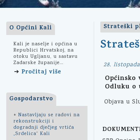
Strateški p
O Općini Kali
Strateš
Kali je naselje i općina u
Republici Hrvatskoj, na
otoku Ugljanu, u sastavu
Zadarske županije...
28. listopada
Pročitaj više
➔
Općinsko v
Odluku o 
Gospodarstvo
Objava u Sl
+
Nastavljaju se radovi na
rekonstrukciji i
dogradnji dječjeg vrtića
DOKUMENT
„Srdelica“ Kali