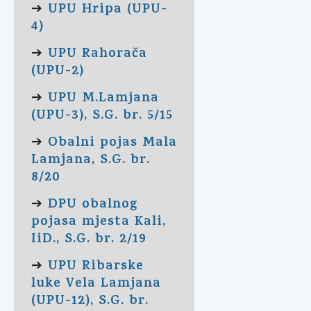
UPU Hripa (UPU-
➔
4)
UPU Rahorača
➔
(UPU-2)
UPU M.Lamjana
➔
(UPU-3), S.G. br. 5/15
Obalni pojas Mala
➔
Lamjana, S.G. br.
8/20
DPU obalnog
➔
pojasa mjesta Kali,
IiD., S.G. br. 2/19
UPU Ribarske
➔
luke Vela Lamjana
(UPU-12), S.G. br.