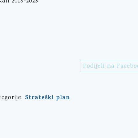
ali 2018-2023
Podijeli na Faceb
Strateški plan
tegorije: