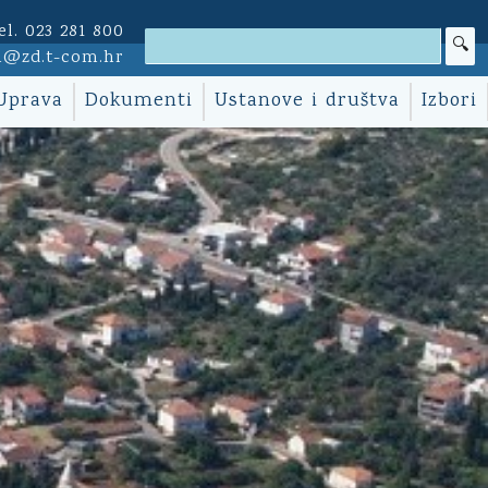
el. 023 281 800
i@zd.t-com.hr
Uprava
Dokumenti
Ustanove i društva
Izbori