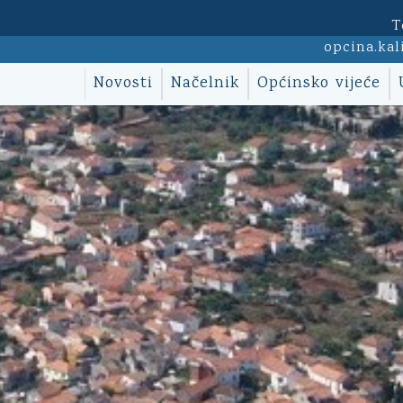
T
opcina.kal
Novosti
Načelnik
Općinsko vijeće