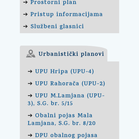
Prostorni plan
➔
Pristup informacijama
➔
Službeni glasnici
➔
Urbanistički planovi
UPU Hripa (UPU-4)
➔
UPU Rahorača (UPU-2)
➔
UPU M.Lamjana (UPU-
➔
3), S.G. br. 5/15
Obalni pojas Mala
➔
Lamjana, S.G. br. 8/20
DPU obalnog pojasa
➔