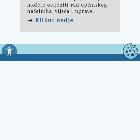
možete ocijeniti rad općinskog
načelnika, vijeća i uprave.
Klikni ovdje
➔
Općina Kali
Trg Marnjiva 23
23272 Kali, HR
Uredovno vrijeme:
7:00 - 15:00 sati
Kontakt: