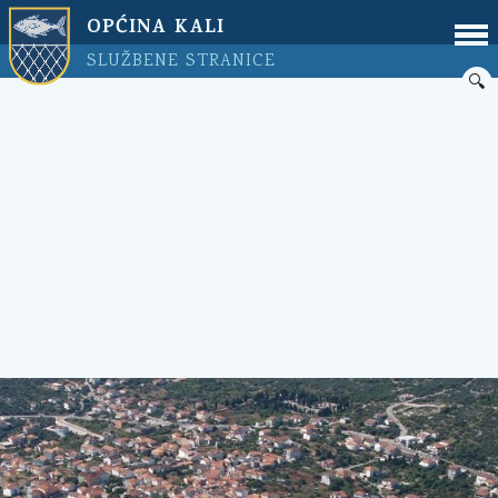
OPĆINA KALI
SLUŽBENE STRANICE
🔍