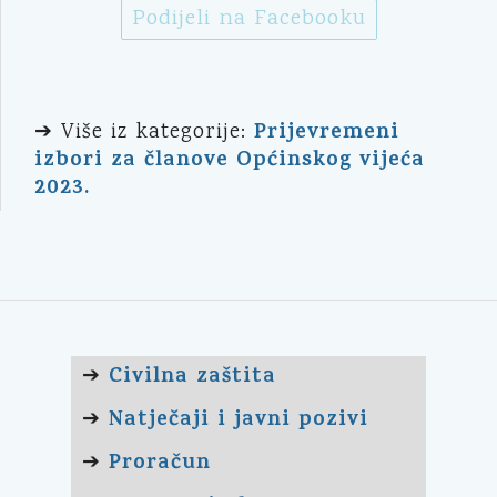
Podijeli na Facebooku
Prijevremeni
➔ Više iz kategorije:
izbori za članove Općinskog vijeća
2023.
Civilna zaštita
➔
Natječaji i javni pozivi
➔
Proračun
➔