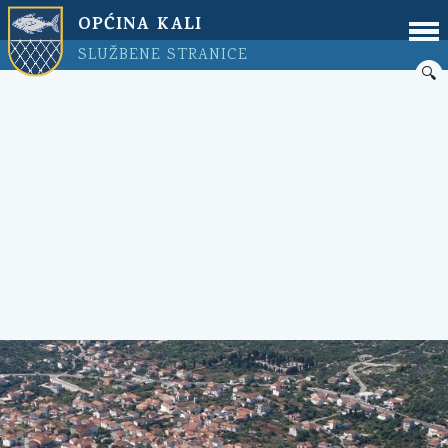
OPĆINA KALI
SLUŽBENE STRANICE
🔍