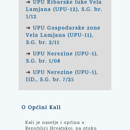
UPU Ribarske luke Vela
➔
Lamjana (UPU-12), S.G. br.
1/12
UPU Gospodarske zone
➔
Vela Lamjana (UPU-11),
S.G. br. 2/11
UPU Nerezine (UPU-1),
➔
S.G. br. 1/08
UPU Nerezine (UPU-1),
➔
IiD., S.G. br. 7/25
O Općini Kali
Kali je naselje i općina u
Republici Hrvatskoj, na otoku