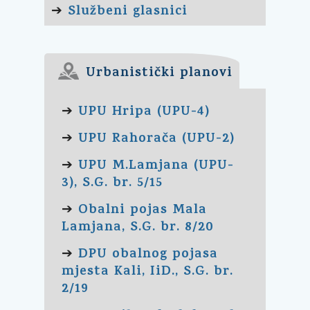
Službeni glasnici
➔
Urbanistički planovi
UPU Hripa (UPU-4)
➔
UPU Rahorača (UPU-2)
➔
UPU M.Lamjana (UPU-
➔
3), S.G. br. 5/15
Obalni pojas Mala
➔
Lamjana, S.G. br. 8/20
DPU obalnog pojasa
➔
mjesta Kali, IiD., S.G. br.
2/19