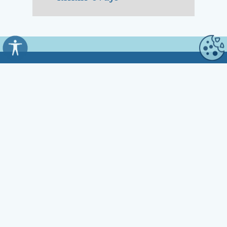
Općina Kali
Trg Marnjiva 23
23272 Kali, HR
Uredovno vrijeme:
7:00 - 15:00 sati
Kontakt:
☎ 023 281 800
Fax 023 281 801
✉ opcina.kali@zd.t-com.hr