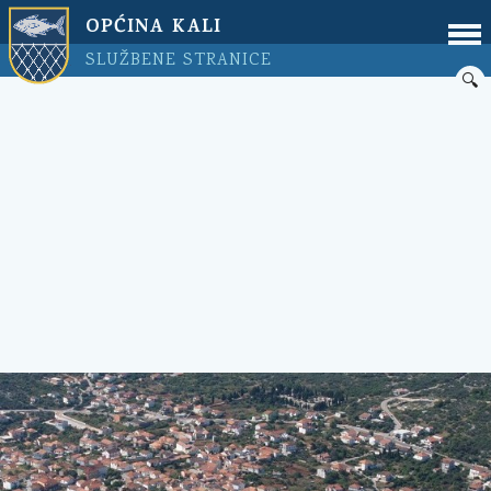
OPĆINA KALI
SLUŽBENE STRANICE
🔍