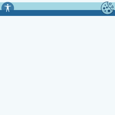
Općina Kali
Trg Marnjiva 23
23272 Kali, HR
Uredovno vrijeme:
7:00 - 15:00 sati
Kontakt:
☎ 023 281 800
Fax 023 281 801
✉ opcina.kali@zd.t-com.hr
OIB: 33591752539
IBAN: HR9024020061817300004