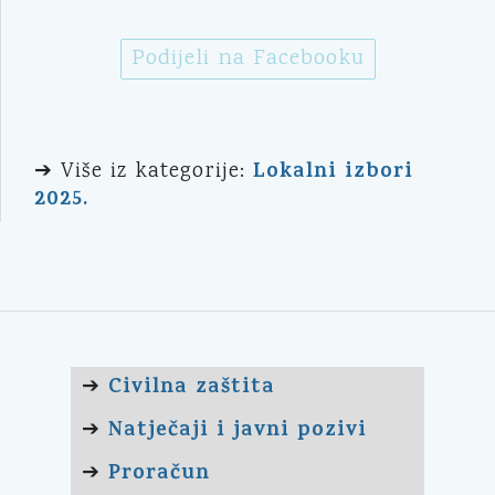
Podijeli na Facebooku
Lokalni izbori
➔ Više iz kategorije:
2025.
Civilna zaštita
➔
Natječaji i javni pozivi
➔
Proračun
➔