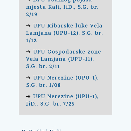
DPU obalnog pojasa
➔
mjesta Kali, IiD., S.G. br.
2/19
UPU Ribarske luke Vela
➔
Lamjana (UPU-12), S.G. br.
1/12
UPU Gospodarske zone
➔
Vela Lamjana (UPU-11),
S.G. br. 2/11
UPU Nerezine (UPU-1),
➔
S.G. br. 1/08
UPU Nerezine (UPU-1),
➔
IiD., S.G. br. 7/25