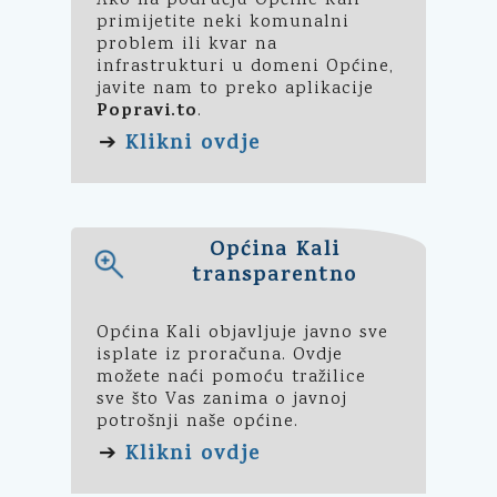
Ako na području Općine Kali
primijetite neki komunalni
problem ili kvar na
infrastrukturi u domeni Općine,
javite nam to preko aplikacije
Popravi.to
.
Klikni ovdje
➔
Općina Kali
transparentno
Općina Kali objavljuje javno sve
isplate iz proračuna. Ovdje
možete naći pomoću tražilice
sve što Vas zanima o javnoj
potrošnji naše općine.
Klikni ovdje
➔