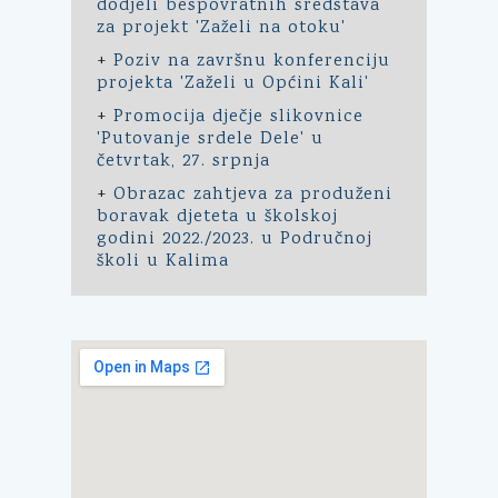
dodjeli bespovratnih sredstava
za projekt 'Zaželi na otoku'
+
Poziv na završnu konferenciju
projekta 'Zaželi u Općini Kali'
+
Promocija dječje slikovnice
'Putovanje srdele Dele' u
četvrtak, 27. srpnja
+
Obrazac zahtjeva za produženi
boravak djeteta u školskoj
godini 2022./2023. u Područnoj
školi u Kalima