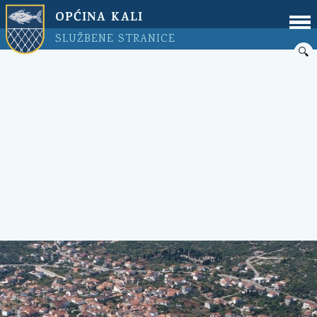
OPĆINA KALI
SLUŽBENE STRANICE
🔍