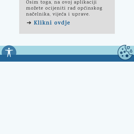
Osim toga, na ovoj aplikaciji
možete ocijeniti rad općinskog
načelnika, vijeća i uprave.
Klikni ovdje
➔
Općina Kali
Trg Marnjiva 23
23272 Kali, HR
Uredovno vrijeme:
7:00 - 15:00 sati
Kontakt: