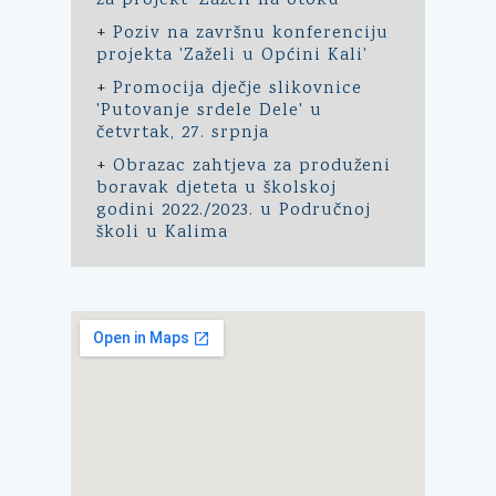
za projekt 'Zaželi na otoku'
+
Poziv na završnu konferenciju
projekta 'Zaželi u Općini Kali'
+
Promocija dječje slikovnice
'Putovanje srdele Dele' u
četvrtak, 27. srpnja
+
Obrazac zahtjeva za produženi
boravak djeteta u školskoj
godini 2022./2023. u Područnoj
školi u Kalima