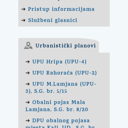
Pristup informacijama
➔
Službeni glasnici
➔
Urbanistički planovi
UPU Hripa (UPU-4)
➔
UPU Rahorača (UPU-2)
➔
UPU M.Lamjana (UPU-
➔
3), S.G. br. 5/15
Obalni pojas Mala
➔
Lamjana, S.G. br. 8/20
DPU obalnog pojasa
➔