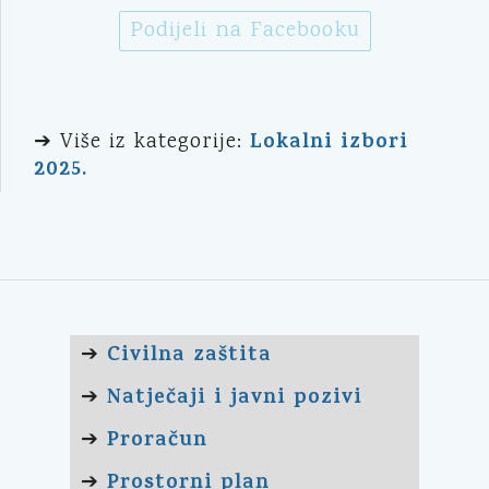
Podijeli na Facebooku
Lokalni izbori
➔ Više iz kategorije:
2025.
Civilna zaštita
➔
Natječaji i javni pozivi
➔
Proračun
➔
Prostorni plan
➔