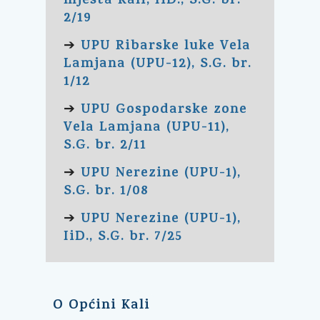
mjesta Kali, IiD., S.G. br.
2/19
UPU Ribarske luke Vela
➔
Lamjana (UPU-12), S.G. br.
1/12
UPU Gospodarske zone
➔
Vela Lamjana (UPU-11),
S.G. br. 2/11
UPU Nerezine (UPU-1),
➔
S.G. br. 1/08
UPU Nerezine (UPU-1),
➔
IiD., S.G. br. 7/25
O Općini Kali