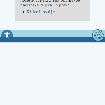
možete ocijeniti rad općinskog
načelnika, vijeća i uprave.
Klikni ovdje
➔
Općina Kali
Trg Marnjiva 23
23272 Kali, HR
Uredovno vrijeme:
7:00 - 15:00 sati
Kontakt:
☎ 023 281 800