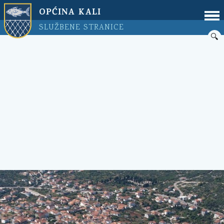
OPĆINA KALI
SLUŽBENE STRANICE
🔍