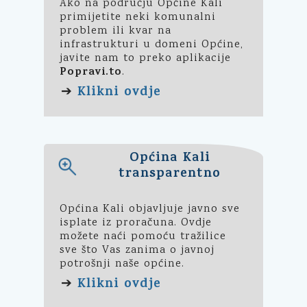
Ako na području Općine Kali
primijetite neki komunalni
problem ili kvar na
infrastrukturi u domeni Općine,
javite nam to preko aplikacije
Popravi.to
.
Klikni ovdje
➔
Općina Kali
transparentno
Općina Kali objavljuje javno sve
isplate iz proračuna. Ovdje
možete naći pomoću tražilice
sve što Vas zanima o javnoj
potrošnji naše općine.
Klikni ovdje
➔