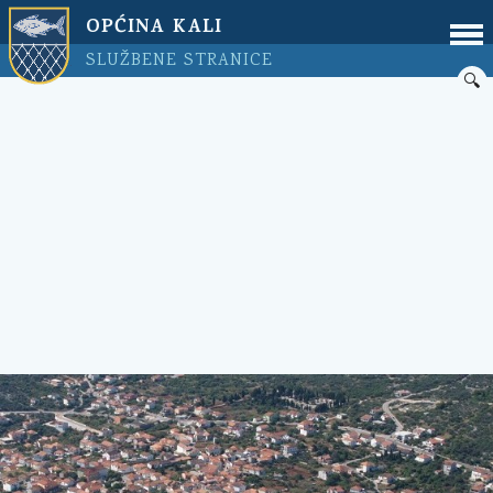
OPĆINA KALI
SLUŽBENE STRANICE
🔍