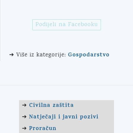
Podijeli na Facebooku
Gospodarstvo
➔ Više iz kategorije:
Civilna zaštita
➔
Natječaji i javni pozivi
➔
Proračun
➔