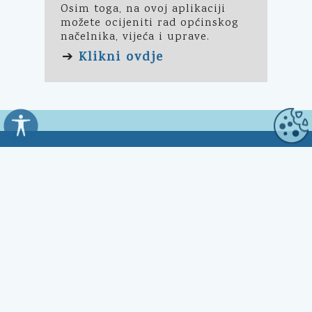
Osim toga, na ovoj aplikaciji
možete ocijeniti rad općinskog
načelnika, vijeća i uprave.
Klikni ovdje
➔
Općina Kali
Trg Marnjiva 23
23272 Kali, HR
Uredovno vrijeme:
7:00 - 15:00 sati
Kontakt: