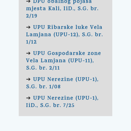
DPU obalnog pojasa
➔
mjesta Kali, IiD., S.G. br.
2/19
UPU Ribarske luke Vela
➔
Lamjana (UPU-12), S.G. br.
1/12
UPU Gospodarske zone
➔
Vela Lamjana (UPU-11),
S.G. br. 2/11
UPU Nerezine (UPU-1),
➔
S.G. br. 1/08
UPU Nerezine (UPU-1),
➔
IiD., S.G. br. 7/25