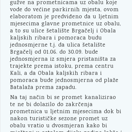
gužve na prometnicama uz obalu koje
vode do većine parkirnih mjesta, ovom
elaboratom je predviđeno da u ljetnim
mjesecima glavne prometnice uz obalu,
a to su ulice šetalište Brgačelj i Obala
kaljskih ribara i pomoraca budu
jednosmjerne t.j. da ulica šetalište
Brgačelj od 01.06. do 30.09. bude
jednosmjerna iz smjera pristaništa za
trajekte prema istoku, prema centru
Kali, a da Obala kaljskih ribara i
pomoraca bude jednosmjerna od plaže
Batalaža prema zapadu.
Na taj način bi se promet kanalizirao
te ne bi dolazilo do zakrčenja
prometnica u ljetnim mjesecima dok bi
nakon turističke sezone promet uz
obalu vratio u dvosmjeran kako bi