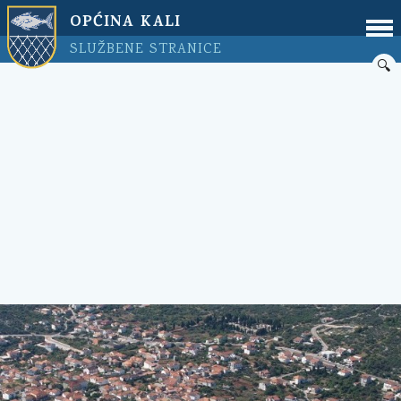
OPĆINA KALI
SLUŽBENE STRANICE
🔍