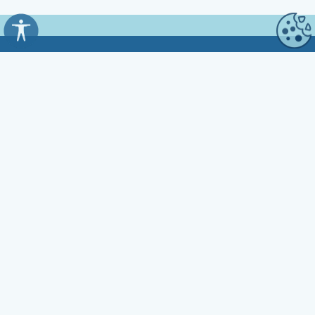
Općina Kali
Trg Marnjiva 23
23272 Kali, HR
Uredovno vrijeme:
7:00 - 15:00 sati
Kontakt:
☎ 023 281 800
Fax 023 281 801
✉ opcina.kali@zd.t-com.hr
OIB: 33591752539
IBAN: HR9024020061817300004