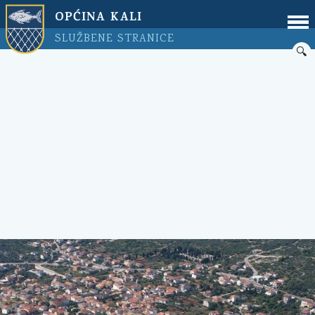
OPĆINA KALI
SLUŽBENE STRANICE
🔍