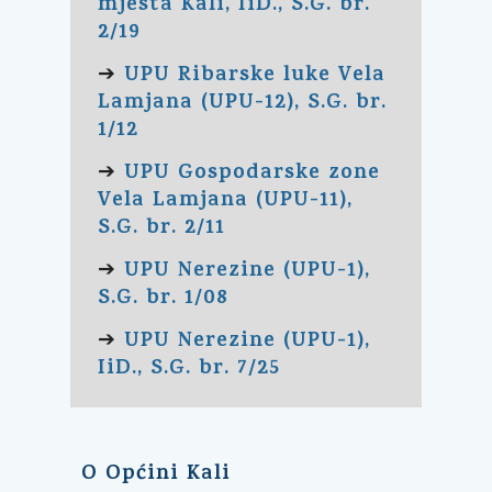
mjesta Kali, IiD., S.G. br.
2/19
UPU Ribarske luke Vela
➔
Lamjana (UPU-12), S.G. br.
1/12
UPU Gospodarske zone
➔
Vela Lamjana (UPU-11),
S.G. br. 2/11
UPU Nerezine (UPU-1),
➔
S.G. br. 1/08
UPU Nerezine (UPU-1),
➔
IiD., S.G. br. 7/25
O Općini Kali