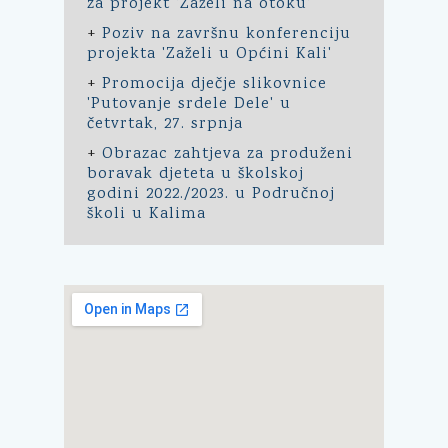
za projekt 'Zaželi na otoku'
+
Poziv na završnu konferenciju
projekta 'Zaželi u Općini Kali'
+
Promocija dječje slikovnice
'Putovanje srdele Dele' u
četvrtak, 27. srpnja
+
Obrazac zahtjeva za produženi
boravak djeteta u školskoj
godini 2022./2023. u Područnoj
školi u Kalima