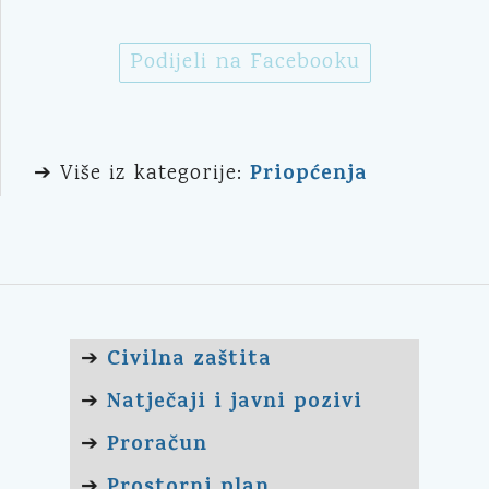
Podijeli na Facebooku
Priopćenja
➔ Više iz kategorije:
Civilna zaštita
➔
Natječaji i javni pozivi
➔
Proračun
➔
Prostorni plan
➔