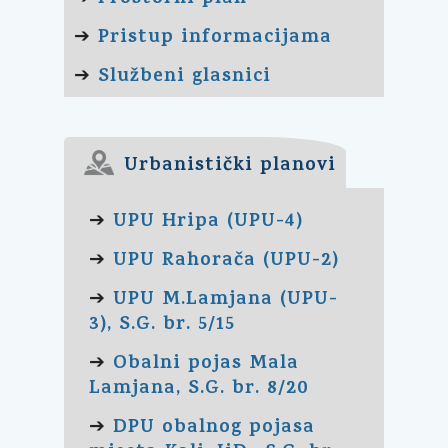
Pristup informacijama
➔
Službeni glasnici
➔
Urbanistički planovi
UPU Hripa (UPU-4)
➔
UPU Rahorača (UPU-2)
➔
UPU M.Lamjana (UPU-
➔
3), S.G. br. 5/15
Obalni pojas Mala
➔
Lamjana, S.G. br. 8/20
DPU obalnog pojasa
➔