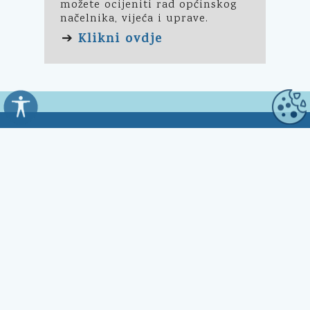
možete ocijeniti rad općinskog
načelnika, vijeća i uprave.
Klikni ovdje
➔
Općina Kali
Trg Marnjiva 23
23272 Kali, HR
Uredovno vrijeme:
7:00 - 15:00 sati
Kontakt:
☎ 023 281 800